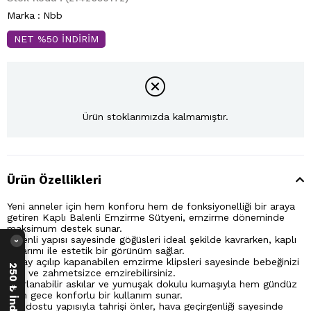
Marka
:
Nbb
NET %50 İNDİRİM
Ürün stoklarımızda kalmamıştır.
Ürün Özellikleri
Yeni anneler için hem konforu hem de fonksiyonelliği bir araya
getiren
Kaplı Balenli Emzirme Sütyeni,
emzirme döneminde
maksimum destek sunar.
Balenli yapısı sayesinde göğüsleri ideal şekilde kavrarken, kaplı
›
tasarımı ile estetik bir görünüm sağlar.
Kolay açılıp kapanabilen emzirme klipsleri sayesinde bebeğinizi
hızlı ve zahmetsizce emzirebilirsiniz.
Ayarlanabilir askılar ve yumuşak dokulu kumaşıyla hem gündüz
hem gece konforlu bir kullanım sunar.
Cilt dostu yapısıyla tahrişi önler, hava geçirgenliği sayesinde