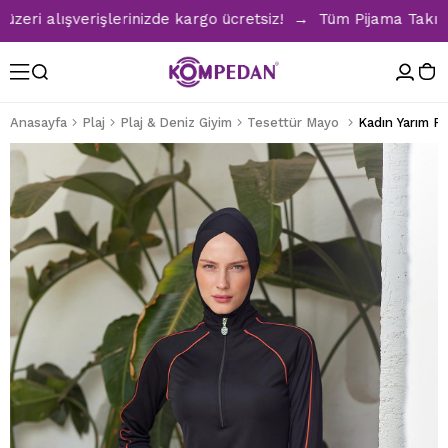
i alışverişlerinizde kargo ücretsiz! → Tüm Pijama Takımları
Anasayfa
Plaj
Plaj & Deniz Giyim
Tesettür Mayo