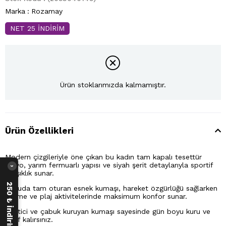
Marka
:
Rozamay
NET 25 İNDİRİM
Ürün stoklarımızda kalmamıştır.
Ürün Özellikleri
Modern çizgileriyle öne çıkan bu kadın tam kapalı tesettür
mayo, yarım fermuarlı yapısı ve siyah şerit detaylarıyla sportif
›
bir şıklık sunar.
250 ₺ İndirim Fırsatı
Vücuda tam oturan esnek kumaşı, hareket özgürlüğü sağlarken
yüzme ve plaj aktivitelerinde maksimum konfor sunar.
Su itici ve çabuk kuruyan kumaşı sayesinde gün boyu kuru ve
hafif kalırsınız.