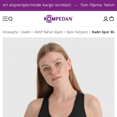
 alışverişlerinizde kargo ücretsiz! → Tüm Pijama Takımların
Anasayfa
Kadın
Aktif Rahat Giyim
Spor Sütyeni
Kadın Spor Büst