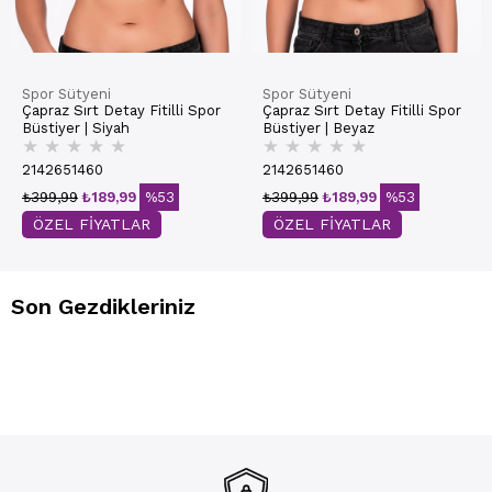
Spor Sütyeni
Spor Sütyeni
Çapraz Sırt Detay Fitilli Spor
Çapraz Sırt Detay Fitilli Spor
Büstiyer | Siyah
Büstiyer | Beyaz
★
★
★
★
★
★
★
★
★
★
2142651460
2142651460
₺399,99
₺189,99
%53
₺399,99
₺189,99
%53
ÖZEL FİYATLAR
ÖZEL FİYATLAR
Son Gezdikleriniz