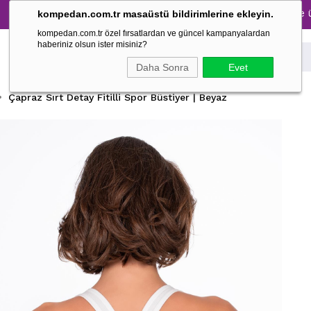
Tüm Pijama Takımlarında %30 İndirim → 1500 TL ve üzeri alış
kompedan.com.tr masaüstü bildirimlerine ekleyin.
kompedan.com.tr özel fırsatlardan ve güncel kampanyalardan
haberiniz olsun ister misiniz?
Daha Sonra
Evet
Çapraz Sırt Detay Fitilli Spor Büstiyer | Beyaz