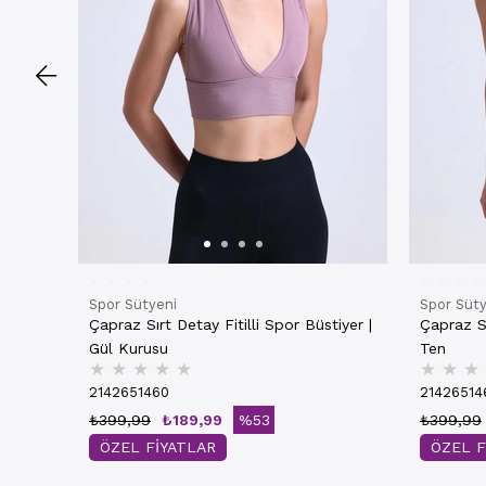
Spor Sütyeni
Spor Süty
Çapraz Sırt Detay Fitilli Spor Büstiyer |
Çapraz Sı
Gül Kurusu
Ten
★
★
★
★
★
★
★
★
2142651460
21426514
₺399,99
₺189,99
%53
₺399,99
ÖZEL FİYATLAR
ÖZEL F