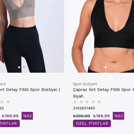
eni
Spor Sütyeni
rt Detay Fitilli Spor Büstiyer |
Çapraz Sırt Detay Fitilli Spor B
Siyah
★
★
★
★
★
★
★
60
2142651460
₺189,99
%53
₺399,99
₺189,99
%53
İYATLAR
ÖZEL FİYATLAR