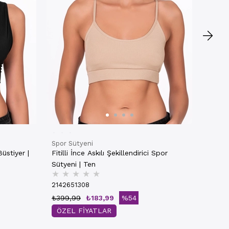
₺399,
NET
Spor Sütyeni
üstiyer |
Fitilli İnce Askılı Şekillendirici Spor
Sütyeni | Ten
★
★
★
★
★
2142651308
₺399,99
₺183,99
%54
ÖZEL FİYATLAR