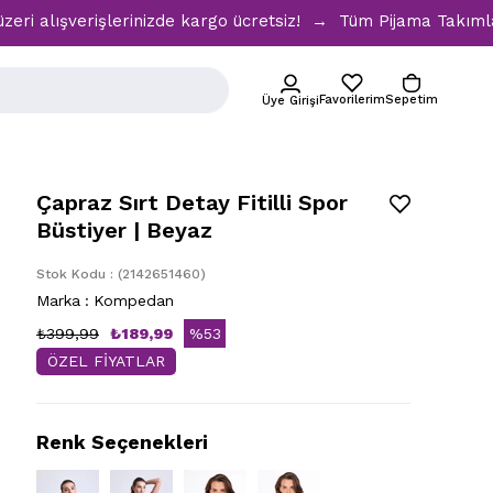
verişlerinizde kargo ücretsiz! → Tüm Pijama Takımlarında %3
Favorilerim
Sepetim
Üye Girişi
Çapraz Sırt Detay Fitilli Spor
Büstiyer | Beyaz
Stok Kodu
(2142651460)
Marka
:
Kompedan
₺399,99
₺189,99
%
53
ÖZEL FİYATLAR
İndirim
Renk Seçenekleri