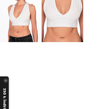
›
250 ₺ İndirim Fırsatı