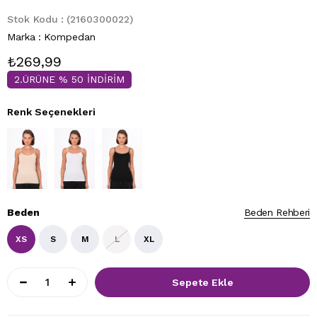
Stok Kodu
(2160300022)
Marka
:
Kompedan
₺269,99
2.ÜRÜNE % 50 İNDİRİM
Renk Seçenekleri
Beden
Beden Rehberi
XS
S
M
L
XL