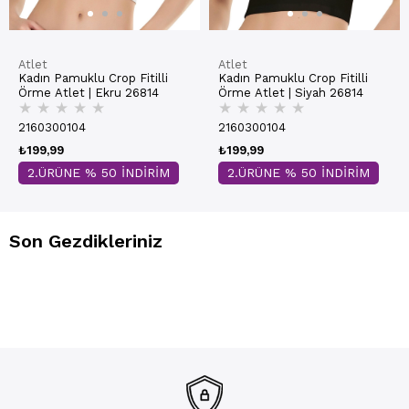
Atlet
Atlet
Kadın Pamuklu Crop Fitilli
Kadın Pamuklu Crop Fitilli
Örme Atlet | Ekru 26814
Örme Atlet | Siyah 26814
★
★
★
★
★
★
★
★
★
★
2160300104
2160300104
₺199,99
₺199,99
2.ÜRÜNE % 50 İNDİRİM
2.ÜRÜNE % 50 İNDİRİM
Son Gezdikleriniz