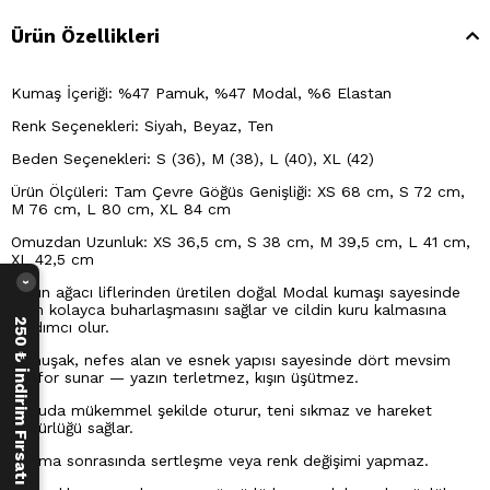
Ürün Özellikleri
Kumaş İçeriği: %47 Pamuk, %47 Modal, %6 Elastan
Renk Seçenekleri: Siyah, Beyaz, Ten
Beden Seçenekleri: S (36), M (38), L (40), XL (42)
Ürün Ölçüleri: Tam Çevre Göğüs Genişliği: XS 68 cm, S 72 cm,
M 76 cm, L 80 cm, XL 84 cm
Omuzdan Uzunluk: XS 36,5 cm, S 38 cm, M 39,5 cm, L 41 cm,
XL 42,5 cm
›
Kayın ağacı liflerinden üretilen doğal Modal kumaşı sayesinde
terin kolayca buharlaşmasını sağlar ve cildin kuru kalmasına
250 ₺ İndirim Fırsatı
yardımcı olur.
Yumuşak, nefes alan ve esnek yapısı sayesinde dört mevsim
konfor sunar — yazın terletmez, kışın üşütmez.
Vücuda mükemmel şekilde oturur, teni sıkmaz ve hareket
özgürlüğü sağlar.
Yıkama sonrasında sertleşme veya renk değişimi yapmaz.