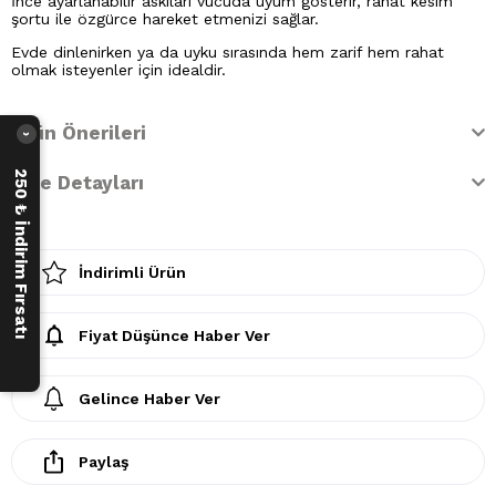
İnce ayarlanabilir askıları vücuda uyum gösterir, rahat kesim
şortu ile özgürce hareket etmenizi sağlar.
Evde dinlenirken ya da uyku sırasında hem zarif hem rahat
olmak isteyenler için idealdir.
Ürün Önerileri
›
250 ₺ İndirim Fırsatı
İade Detayları
İndirimli Ürün
Fiyat Düşünce Haber Ver
Gelince Haber Ver
Paylaş