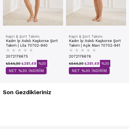
Kapri & Şort Takımı
Kapri & Şort Takımı
Kadın İp Askılı Kaşkorse Şort
Kadın İp Askılı Kaşkorse Şort
Takım | Lila 70702-940
Takım | Açık Mavi 70702-941
★
★
★
★
★
★
★
★
★
★
2072176675
2072176676
₺544,99
₺381,49
%30
₺544,99
₺381,49
%30
NET %30 İNDİRİM
NET %30 İNDİRİM
Son Gezdikleriniz