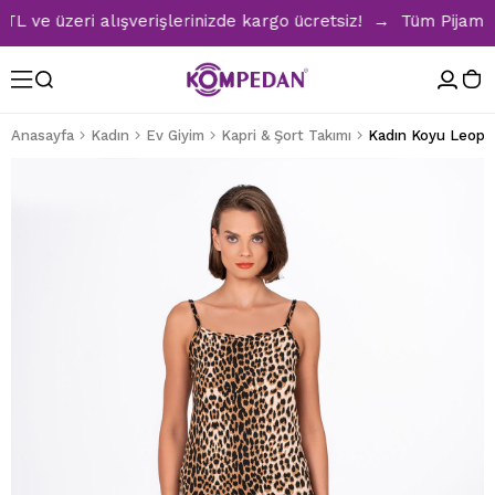
e üzeri alışverişlerinizde kargo ücretsiz! → Tüm Pijama Ta
Anasayfa
Kadın
Ev Giyim
Kapri & Şort Takımı