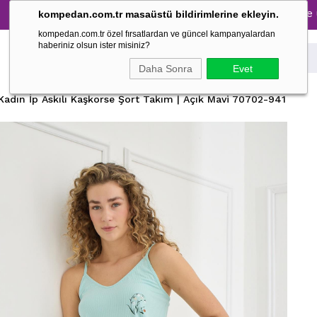
Tüm Pijama Takımlarında %30 İndirim → 1500 TL ve üzeri alış
kompedan.com.tr masaüstü bildirimlerine ekleyin.
kompedan.com.tr özel fırsatlardan ve güncel kampanyalardan
haberiniz olsun ister misiniz?
Daha Sonra
Evet
Kadın İp Askılı Kaşkorse Şort Takım | Açık Mavi 70702-941