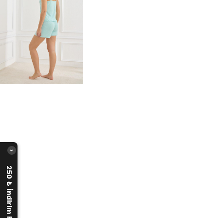
›
250 ₺ İndirim Fırsatı