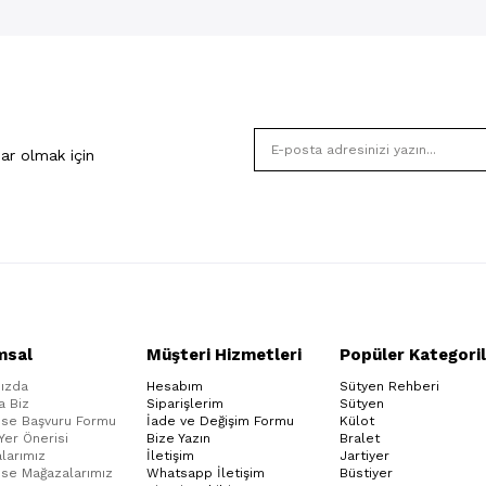
ar olmak için
msal
Müşteri Hizmetleri
Popüler Kategoril
ızda
Hesabım
Sütyen Rehberi
a Biz
Siparişlerim
Sütyen
ise Başvuru Formu
İade ve Değişim Formu
Külot
 Yer Önerisi
Bize Yazın
Bralet
larımız
İletişim
Jartiyer
ise Mağazalarımız
Whatsapp İletişim
Büstiyer