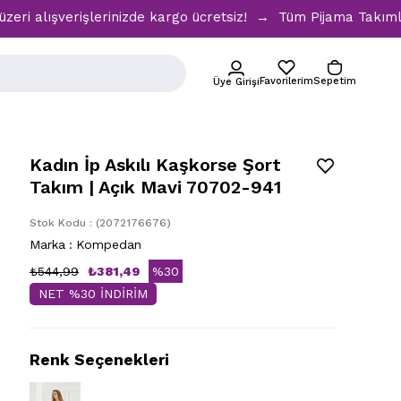
verişlerinizde kargo ücretsiz! → Tüm Pijama Takımlarında %
Favorilerim
Sepetim
Üye Girişi
Kadın İp Askılı Kaşkorse Şort
Takım | Açık Mavi 70702-941
Stok Kodu
(2072176676)
Marka
:
Kompedan
₺544,99
₺381,49
%
30
NET %30 İNDİRİM
İndirim
Renk Seçenekleri