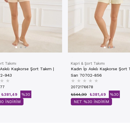
ort Takımı
Kapri & Şort Takımı
Askılı Kaşkorse Şort Takım |
Kadın İp Askılı Kaşkorse Şort 
02-943
Sarı 70702-856
★
★
★
★
★
★
★
677
2072176678
₺381,49
%30
₺544,99
₺381,49
%30
0 İNDİRİM
NET %30 İNDİRİM