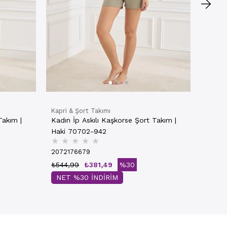
Kapri & Şort Takımı
Takım |
Kadın İp Askılı Kaşkorse Şort Takım |
Haki 70702-942
★
★
★
★
★
2072176679
₺544,99
₺381,49
%30
NET %30 İNDİRİM