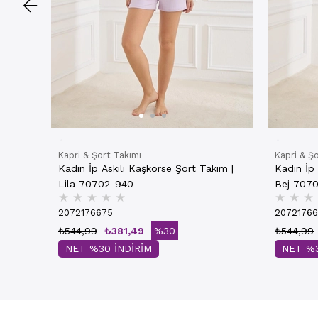
Kapri & Şort Takımı
Kapri & Ş
Kadın İp Askılı Kaşkorse Şort Takım |
Kadın İp 
Lila 70702-940
Bej 707
★
★
★
★
★
★
★
★
2072176675
2072176
₺544,99
₺381,49
%30
₺544,99
NET %30 İNDİRİM
NET %3