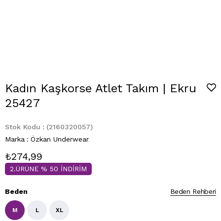
Kadın Kaşkorse Atlet Takım | Ekru
25427
Stok Kodu
(2160320057)
Marka
:
Özkan Underwear
₺274,99
2.ÜRÜNE % 50 İNDİRİM
Beden
Beden Rehberi
M
L
XL