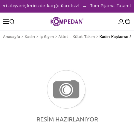
 alışverişlerinizde kargo ücretsiz! → Tüm Pijama Takımların
Anasayfa
Kadın
İç Giyim
Atlet - Külot Takım
Kadın Kaşkorse At