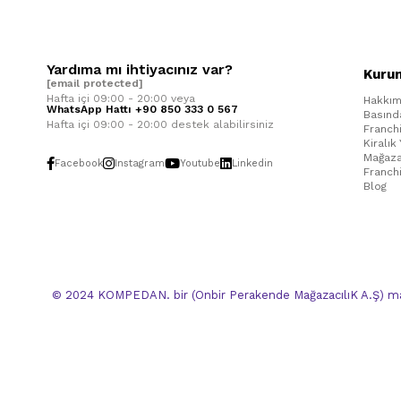
Yardıma mı ihtiyacınız var?
Kuru
[email protected]
Hafta içi 09:00 - 20:00 veya
Hakkım
WhatsApp Hattı +90 850 333 0 567
Basınd
Hafta içi 09:00 - 20:00 destek alabilirsiniz
Franch
Kiralık
Mağaza
Facebook
Instagram
Youtube
Linkedin
Franch
Blog
© 2024 KOMPEDAN. bir (Onbir Perakende MağazacılıK A.Ş) mar