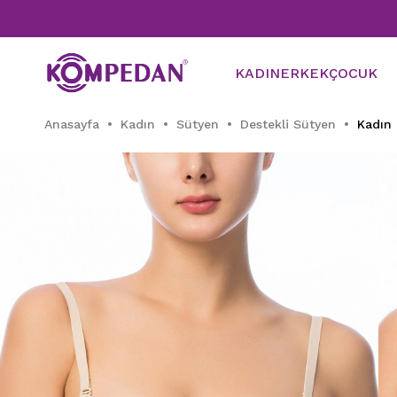
Tü
KADIN
ERKEK
ÇOCUK
Anasayfa
Kadın
Sütyen
Destekli Sütyen
Kadın 