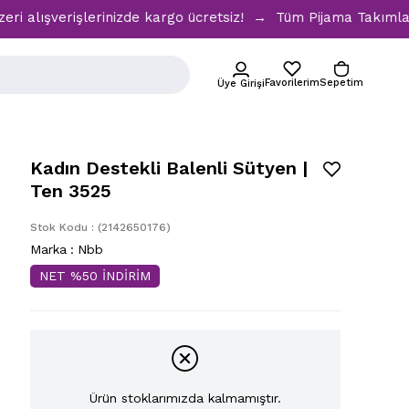
erişlerinizde kargo ücretsiz! → Tüm Pijama Takımlarında %30
Favorilerim
Sepetim
Üye Girişi
Kadın Destekli Balenli Sütyen |
Ten 3525
Stok Kodu
(2142650176)
Marka
:
Nbb
NET %50 İNDİRİM
Ürün stoklarımızda kalmamıştır.