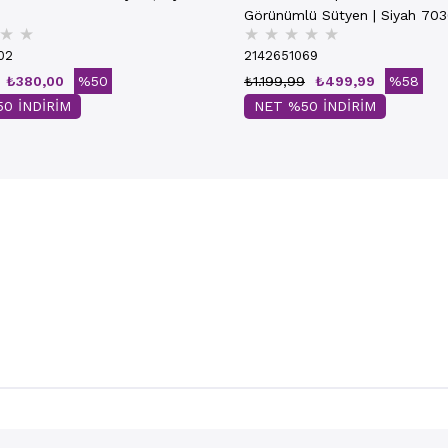
Görünümlü Sütyen | Siyah 70
★
★
★
★
★
★
★
02
2142651069
₺380,00
%50
₺1.199,99
₺499,99
%58
0 İNDİRİM
NET %50 İNDİRİM