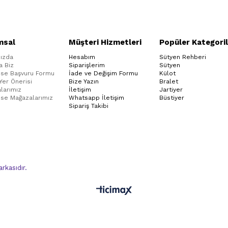
msal
Müşteri Hizmetleri
Popüler Kategoril
ızda
Hesabım
Sütyen Rehberi
a Biz
Siparişlerim
Sütyen
ise Başvuru Formu
İade ve Değişim Formu
Külot
 Yer Önerisi
Bize Yazın
Bralet
larımız
İletişim
Jartiyer
ise Mağazalarımız
Whatsapp İletişim
Büstiyer
Sipariş Takibi
kasıdır.