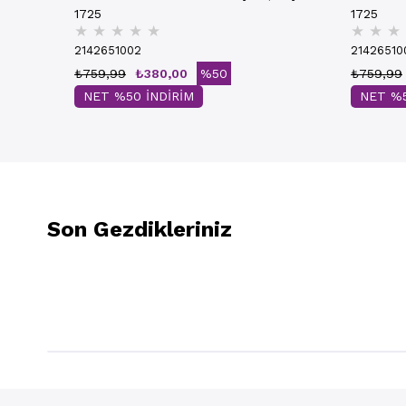
1725
1725
★
★
★
★
★
★
★
★
2142651002
21426510
₺759,99
₺380,00
%50
₺759,99
NET %50 İNDİRİM
NET %5
Son Gezdikleriniz