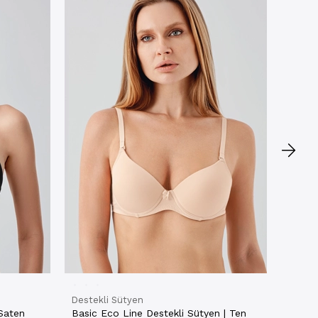
Destek
Push-
★
★
2SVIG
₺1.29
NET
Destekli Sütyen
 Saten
Basic Eco Line Destekli Sütyen | Ten