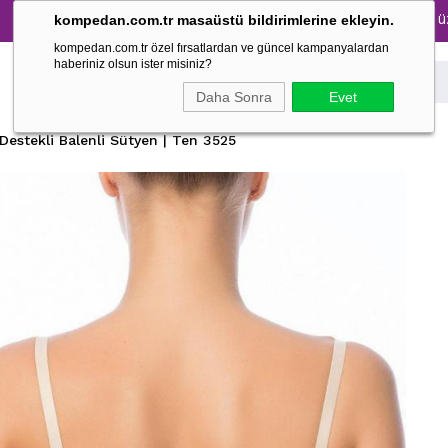
m Pijama Takımlarında %30 İndirim → 1500 TL ve üzeri alışv
kompedan.com.tr masaüstü bildirimlerine ekleyin.
kompedan.com.tr özel fırsatlardan ve güncel kampanyalardan
haberiniz olsun ister misiniz?
Daha Sonra
Evet
Destekli Balenli Sütyen | Ten 3525