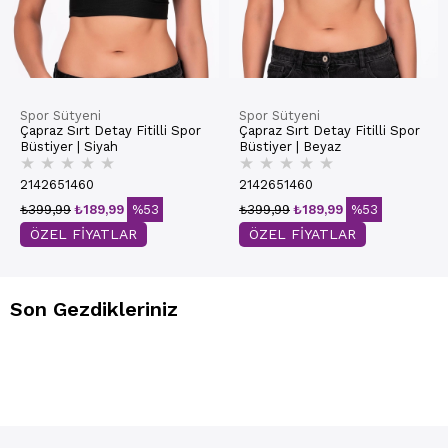
Spor Sütyeni
Spor Sütyeni
Çapraz Sırt Detay Fitilli Spor
Çapraz Sırt Detay Fitilli Spor
Büstiyer | Siyah
Büstiyer | Beyaz
★
★
★
★
★
★
★
★
★
★
2142651460
2142651460
₺399,99
₺189,99
%53
₺399,99
₺189,99
%53
ÖZEL FİYATLAR
ÖZEL FİYATLAR
Son Gezdikleriniz