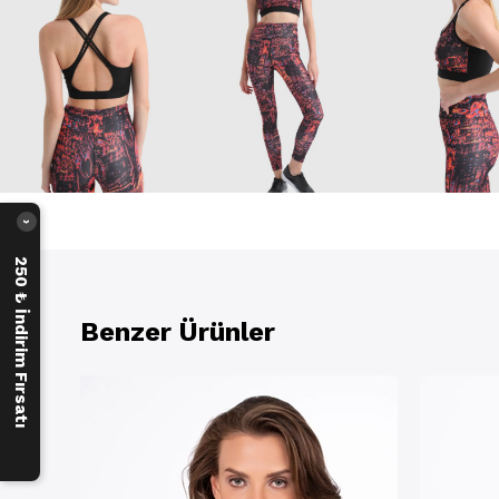
›
250 ₺ İndirim Fırsatı
Benzer Ürünler