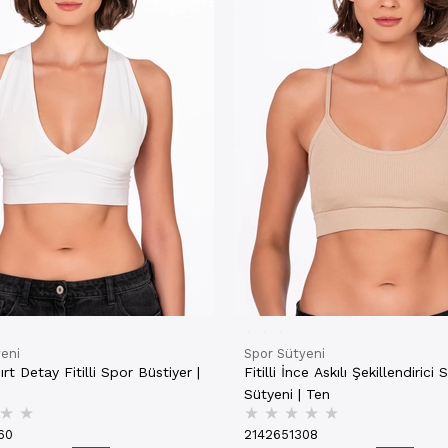
eni
Spor Sütyeni
rt Detay Fitilli Spor Büstiyer |
Fitilli İnce Askılı Şekillendirici 
Sütyeni | Ten
★
★
★
★
★
★
★
60
2142651308