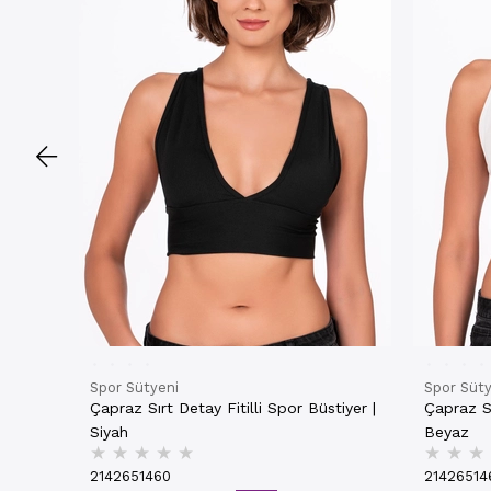
Spor Sütyeni
Spor Süty
Çapraz Sırt Detay Fitilli Spor Büstiyer |
Çapraz Sı
Siyah
Beyaz
★
★
★
★
★
★
★
★
2142651460
21426514