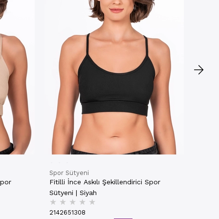
Sütyen
★
★
21426
₺399,
ÖZE
Spor Sütyeni
Spor
Fitilli İnce Askılı Şekillendirici Spor
Sütyeni | Siyah
★
★
★
★
★
2142651308