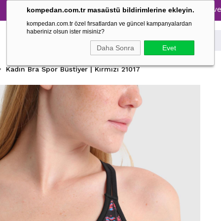
Tüm Pijama Takımlarında %30 İndirim → 1500 TL ve üzeri al
kompedan.com.tr masaüstü bildirimlerine ekleyin.
kompedan.com.tr özel fırsatlardan ve güncel kampanyalardan
haberiniz olsun ister misiniz?
Daha Sonra
Evet
Kadın Bra Spor Büstiyer | Kırmızı 21017