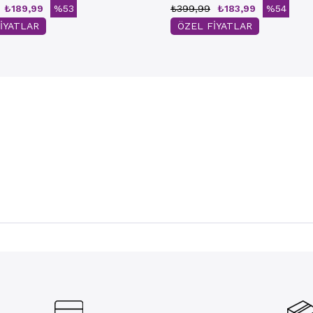
₺189,99
%53
₺399,99
₺183,99
%54
İYATLAR
ÖZEL FİYATLAR