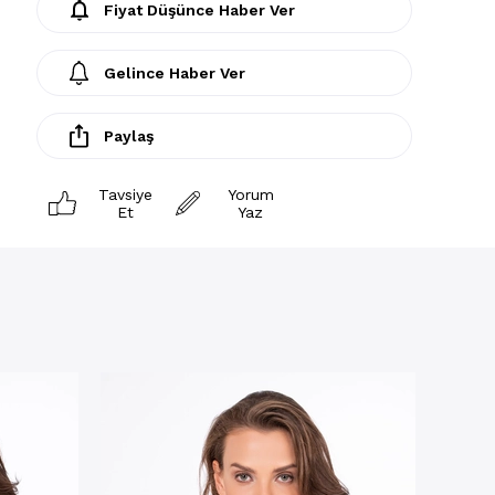
Fiyat Düşünce Haber Ver
Gelince Haber Ver
Paylaş
Tavsiye
Yorum
Et
Yaz
Spor S
Fitilli