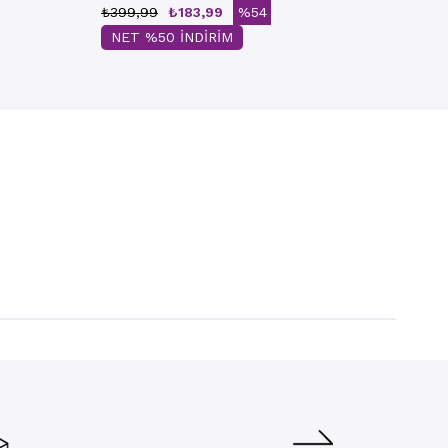
₺399,99
₺183,99
%54
NET %50 İNDİRİM