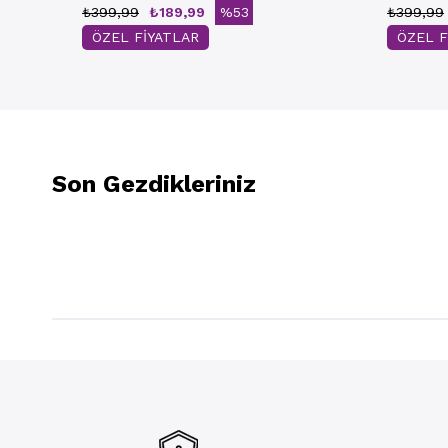
₺399,99
₺189,99
%53
₺399,99
ÖZEL FİYATLAR
ÖZEL F
Son Gezdikleriniz