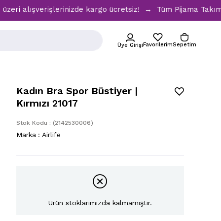
ışverişlerinizde kargo ücretsiz! → Tüm Pijama Takımlarında 
Favorilerim
Sepetim
Üye Girişi
Kadın Bra Spor Büstiyer |
Kırmızı 21017
Stok Kodu
(2142530006)
Marka
:
Airlife
Ürün stoklarımızda kalmamıştır.