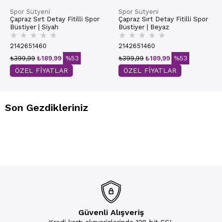
Spor Sütyeni
Spor Sütyeni
Çapraz Sırt Detay Fitilli Spor
Çapraz Sırt Detay Fitilli Spor
Büstiyer | Siyah
Büstiyer | Beyaz
★
★
★
★
★
★
★
★
★
★
2142651460
2142651460
₺399,99
₺189,99
%53
₺399,99
₺189,99
%53
ÖZEL FİYATLAR
ÖZEL FİYATLAR
Son Gezdikleriniz
Güvenli Alışveriş