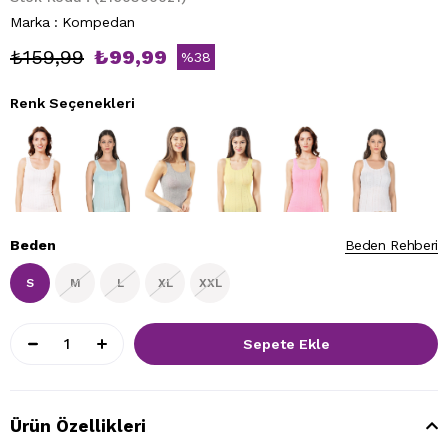
Marka
:
Kompedan
₺159,99
₺99,99
%
38
İndirim
Renk Seçenekleri
Beden
Beden Rehberi
S
M
L
XL
XXL
Ürün Özellikleri