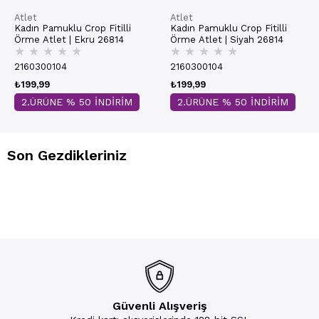
Atlet
Atlet
Kadın Pamuklu Crop Fitilli
Kadın Pamuklu Crop Fitilli
Örme Atlet | Ekru 26814
Örme Atlet | Siyah 26814
★
★
★
★
★
★
★
★
★
★
2160300104
2160300104
₺199,99
₺199,99
2.ÜRÜNE % 50 İNDİRİM
2.ÜRÜNE % 50 İNDİRİM
Son Gezdikleriniz
Güvenli Alışveriş