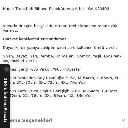
Kadın Transferli Ribana Esnek Yumoş Atlet | Gri K23493
Vücuda düzgün bir şekilde oturur, teni sıkmaz ve rahatsızlık
vermez.
Hareket kabiliyetini sınırlandırmaz.
Dayanıklı bir yapıya sahiptir, uzun süre kullanım ömrü vardır.
Siyah, Beyaz, Sarı, Pembe, Gri Melanj, Somon, Yeşil, Ekru renk
seçenekleri vardır.
Kumaş İçeriği %35 Viskon %65 Polyester
›
Ürünün Omuzdan Boy Uzunluğu: S-62, M-64cm, L-66cm, XL-
250 ₺ İndirim Fırsatı
68cm, 2XL-70cm, 3XL-72cm, 4XL-74cm'dir.
Ürünün Tam Çevre Göğüs Genişliği: S-60, M-64cm, L-68cm,
XL-72cm, 2XL-76cm, 3XL-80cm, 4XL-84cm'dir.
Ödeme Seçenekleri