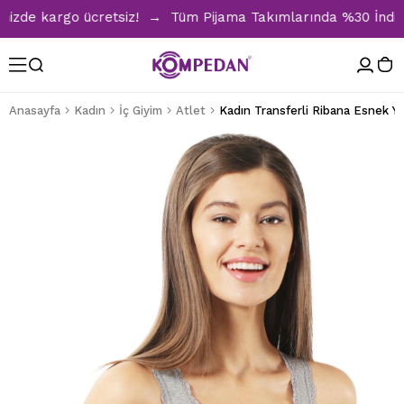
zde kargo ücretsiz! → Tüm Pijama Takımlarında %30 İndirim →
Anasayfa
Kadın
İç Giyim
Atlet