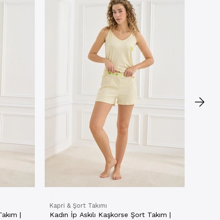
Kapri 
Kadın 
Haki 
★
★
20721
₺544,
NET
Kapri & Şort Takımı
Takım |
Kadın İp Askılı Kaşkorse Şort Takım |