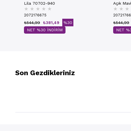
Lila 70702-940
Açık Mav
★
★
★
★
★
★
★
★
2072176675
2072176
₺544,99
₺381,49
%30
₺544,99
NET %30 İNDİRİM
NET %3
Son Gezdikleriniz