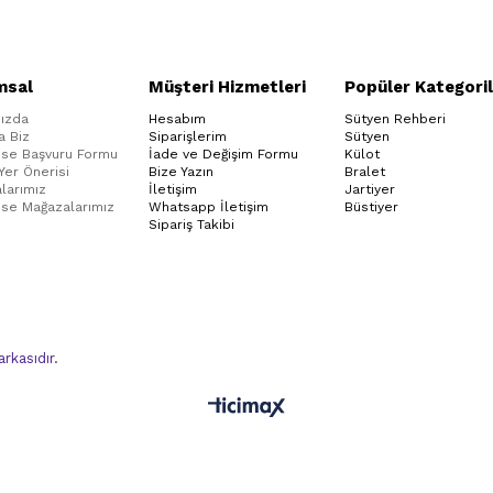
msal
Müşteri Hizmetleri
Popüler Kategoril
ızda
Hesabım
Sütyen Rehberi
a Biz
Siparişlerim
Sütyen
ise Başvuru Formu
İade ve Değişim Formu
Külot
 Yer Önerisi
Bize Yazın
Bralet
larımız
İletişim
Jartiyer
ise Mağazalarımız
Whatsapp İletişim
Büstiyer
Sipariş Takibi
kasıdır.