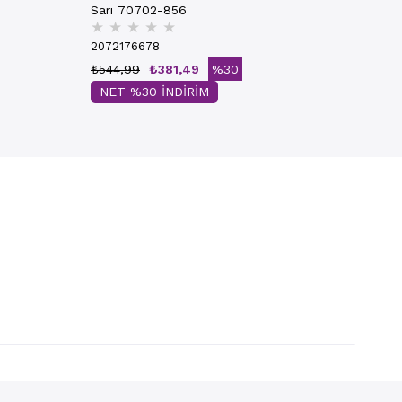
Sarı 70702-856
★
★
★
★
★
2072176678
₺544,99
₺381,49
%30
NET %30 İNDİRİM