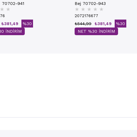
i 70702-941
Bej 70702-943
★
★
★
★
★
★
★
676
2072176677
₺381,49
%30
₺544,99
₺381,49
%30
0 İNDİRİM
NET %30 İNDİRİM