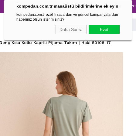
Tüm Pijama Takımlarında %30 İndirim → 1500 TL ve üzeri al
kompedan.com.tr masaüstü bildirimlerine ekleyin.
kompedan.com.tr özel fırsatlardan ve güncel kampanyalardan
haberiniz olsun ister misiniz?
Daha Sonra
Evet
Genç Kısa Kollu Kaprili Pijama Takım | Haki 50108-17