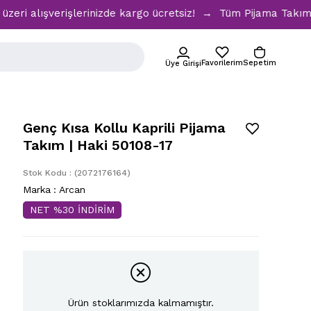
ışverişlerinizde kargo ücretsiz! → Tüm Pijama Takımlarında
Favorilerim
Sepetim
Üye Girişi
Genç Kısa Kollu Kaprili Pijama
Takım | Haki 50108-17
Stok Kodu
(2072176164)
Marka
:
Arcan
NET %30 İNDİRİM
Ürün stoklarımızda kalmamıştır.