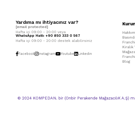
Yardıma mı ihtiyacınız var?
Kuru
[email protected]
Hafta içi 09:00 - 20:00 veya
Hakkım
WhatsApp Hattı +90 850 333 0 567
Basınd
Hafta içi 09:00 - 20:00 destek alabilirsiniz
Franch
Kiralık
Mağaza
Facebook
Instagram
Youtube
Linkedin
Franch
Blog
© 2024 KOMPEDAN. bir (Onbir Perakende MağazacılıK A.Ş) mar