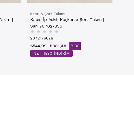
Kapri & Şort Takımı
Takım |
Kadın İp Askılı Kaşkorse Şort Takım |
Sarı 70702-856
★
★
★
★
★
2072176678
₺544,99
₺381,49
%30
NET %30 İNDİRİM