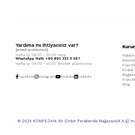
Yardıma mı ihtiyacınız var?
Kuru
[email protected]
Hafta içi 09:00 - 20:00 veya
Hakkım
WhatsApp Hattı +90 850 333 0 567
Basınd
Hafta içi 09:00 - 20:00 destek alabilirsiniz
Franch
Kiralık
Mağaza
Facebook
Instagram
Youtube
Linkedin
Franch
Blog
© 2024 KOMPEDAN. bir (Onbir Perakende MağazacılıK A.Ş) mar