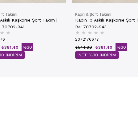
ort Takımı
Kapri & Şort Takımı
Askılı Kaşkorse Şort Takım |
Kadın İp Askılı Kaşkorse Şort 
i 70702-941
Bej 70702-943
★
★
★
★
★
★
★
676
2072176677
₺381,49
%30
₺544,99
₺381,49
%30
0 İNDİRİM
NET %30 İNDİRİM