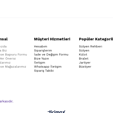
msal
Müşteri Hizmetleri
Popüler Kategoril
ızda
Hesabım
Sütyen Rehberi
a Biz
Siparişlerim
Sütyen
ise Başvuru Formu
İade ve Değişim Formu
Külot
 Yer Önerisi
Bize Yazın
Bralet
larımız
İletişim
Jartiyer
ise Mağazalarımız
Whatsapp İletişim
Büstiyer
Sipariş Takibi
kasıdır.