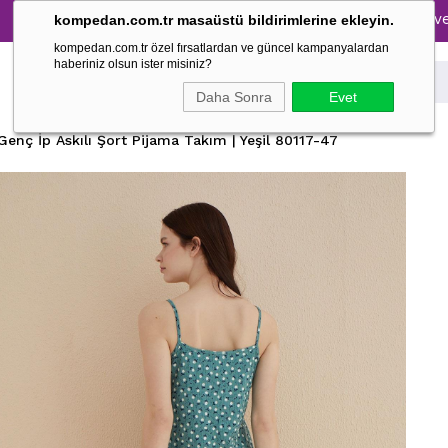
Tüm Pijama Takımlarında %30 İndirim → 1500 TL ve üzeri alı
kompedan.com.tr masaüstü bildirimlerine ekleyin.
kompedan.com.tr özel fırsatlardan ve güncel kampanyalardan
haberiniz olsun ister misiniz?
Daha Sonra
Evet
Genç İp Askılı Şort Pijama Takım | Yeşil 80117-47