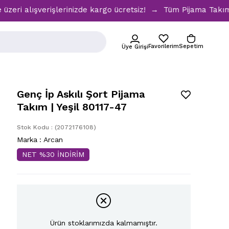
şverişlerinizde kargo ücretsiz! → Tüm Pijama Takımlarında %
Favorilerim
Sepetim
Üye Girişi
Genç İp Askılı Şort Pijama
Takım | Yeşil 80117-47
Stok Kodu
(2072176108)
Marka
:
Arcan
NET %30 İNDİRİM
Ürün stoklarımızda kalmamıştır.