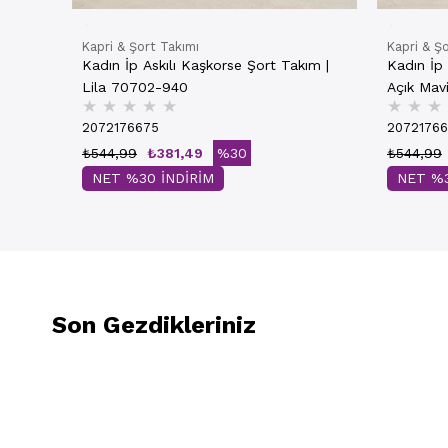
Kapri & Şort Takımı
Kapri & Ş
Kadın İp Askılı Kaşkorse Şort Takım |
Kadın İp 
Lila 70702-940
Açık Mav
★
★
★
★
★
★
★
★
2072176675
2072176
₺544,99
₺381,49
%30
₺544,99
NET %30 İNDİRİM
NET %3
Son Gezdikleriniz