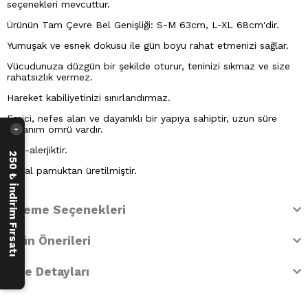
seçenekleri mevcuttur.
Ürünün Tam Çevre Bel Genişliği: S-M 63cm, L-XL 68cm'dir.
Yumuşak ve esnek dokusu ile gün boyu rahat etmenizi sağlar.
Vücudunuza düzgün bir şekilde oturur, teninizi sıkmaz ve size
rahatsızlık vermez.
Hareket kabiliyetinizi sınırlandırmaz.
Emici, nefes alan ve dayanıklı bir yapıya sahiptir, uzun süre
kullanım ömrü vardır.
›
Anti-alerjiktir.
250 ₺ İndirim Fırsatı
Doğal pamuktan üretilmiştir.
Ödeme Seçenekleri
Ürün Önerileri
İade Detayları