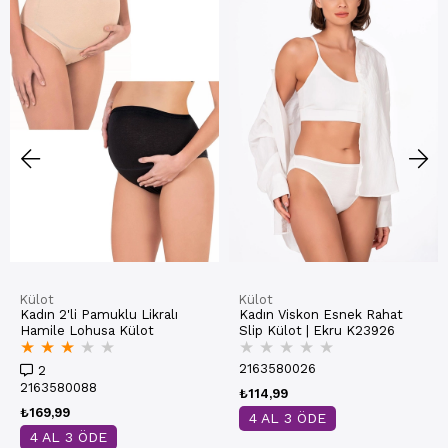
Külot
Külot
Kadın 2'li Pamuklu Likralı
Kadın Viskon Esnek Rahat
Hamile Lohusa Külot
Slip Külot | Ekru K23926
★
★
★
★
★
★
★
★
★
★
2163580026
2
2163580088
₺114,99
₺169,99
4 AL 3 ÖDE
4 AL 3 ÖDE