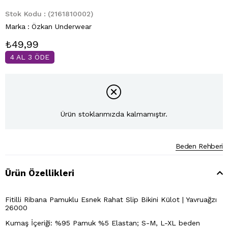
Stok Kodu
(2161810002)
Marka
:
Özkan Underwear
₺49,99
4 AL 3 ÖDE
Ürün stoklarımızda kalmamıştır.
Beden Rehberi
Ürün Özellikleri
Fitilli Ribana Pamuklu Esnek Rahat Slip Bikini Külot | Yavruağzı
26000
Kumaş İçeriği: %95 Pamuk %5 Elastan; S-M, L-XL beden