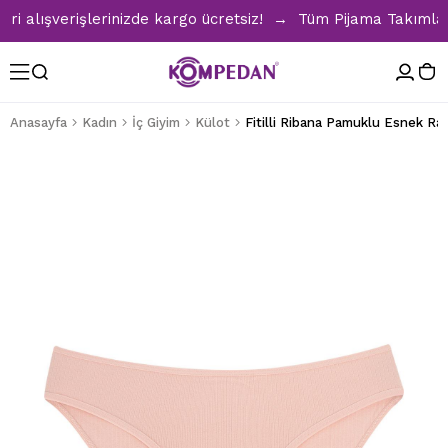
lışverişlerinizde kargo ücretsiz! → Tüm Pijama Takımlarınd
Anasayfa
Kadın
İç Giyim
Külot