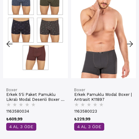
Boxer
Boxer
Erkek 5'li Paket Pamuklu
Erkek Pamuklu Modal Boxer |
Likralı Modal Desenli Boxer |
Antrasit K11897
★
★
★
★
★
★
★
★
★
★
11113
1163580034
1163580023
₺609,99
₺229,99
4 AL 3 ÖDE
4 AL 3 ÖDE