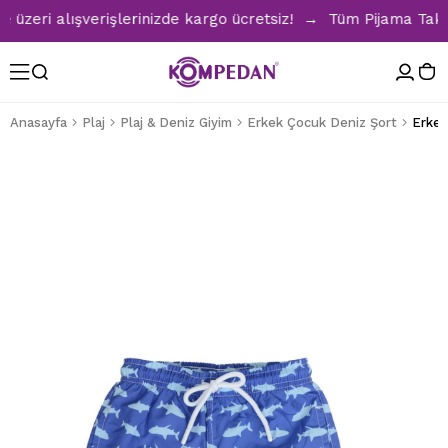
eri alışverişlerinizde kargo ücretsiz! → Tüm Pijama Takımla
Anasayfa
Plaj
Plaj & Deniz Giyim
Erkek Çocuk Deniz Şort
Erkek