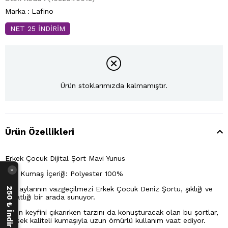
Marka
:
Lafino
NET 25 İNDİRİM
Ürün stoklarımızda kalmamıştır.
Ürün Özellikleri
Erkek Çocuk Dijital Şort Mavi Yunus
›
Ana Kumaş İçeriği: Polyester 100%
Yaz aylarının vazgeçilmezi Erkek Çocuk Deniz Şortu, şıklığı ve
250 ₺ İndirim Fırsatı
rahatlığı bir arada sunuyor.
Plajın keyfini çıkarırken tarzını da konuşturacak olan bu şortlar,
yüksek kaliteli kumaşıyla uzun ömürlü kullanım vaat ediyor.