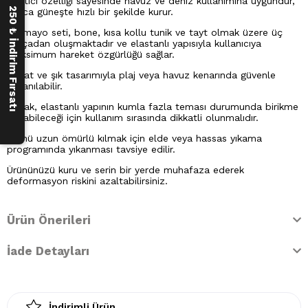
Su itici özelliği sayesinde havuz ve deniz kullanımına uygundur,
250 ₺ İndirim Fırsatı
ayrıca güneşte hızlı bir şekilde kurur.
Bu mayo seti, bone, kısa kollu tunik ve tayt olmak üzere üç
parçadan oluşmaktadır ve elastanlı yapısıyla kullanıcıya
maksimum hareket özgürlüğü sağlar.
Rahat ve şık tasarımıyla plaj veya havuz kenarında güvenle
kullanılabilir.
Ancak, elastanlı yapının kumla fazla teması durumunda birikme
yapabileceği için kullanım sırasında dikkatli olunmalıdır.
Ürünü uzun ömürlü kılmak için elde veya hassas yıkama
programında yıkanması tavsiye edilir.
Ürününüzü kuru ve serin bir yerde muhafaza ederek
deformasyon riskini azaltabilirsiniz.
Ürün Önerileri
İade Detayları
İndirimli Ürün