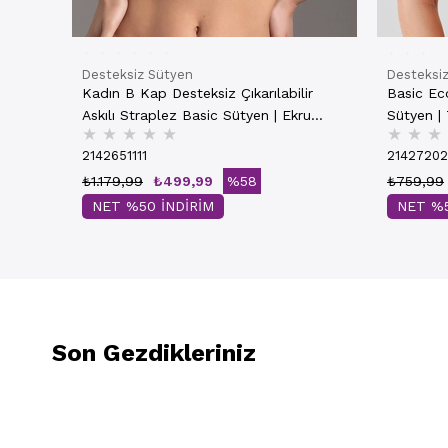
Desteksiz Sütyen
Desteksi
Kadın B Kap Desteksiz Çıkarılabilir
Basic Ec
Askılı Straplez Basic Sütyen | Ekru
★
★
★
★
★
★
★
★
7050
2142651111
2142720
₺1.179,99
₺499,99
%58
₺759,99
NET %50 İNDİRİM
NET %5
Son Gezdikleriniz