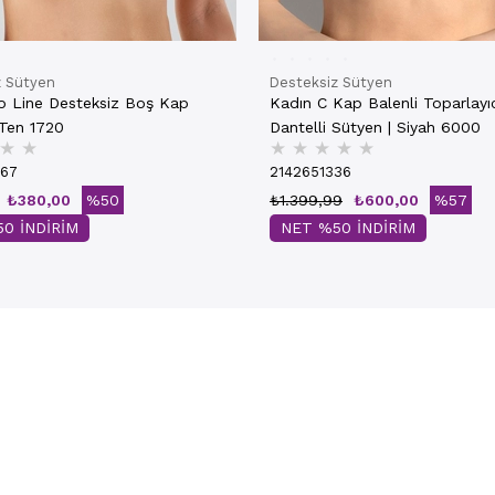
z Sütyen
Desteksiz Sütyen
o Line Desteksiz Boş Kap
Kadın C Kap Balenli Toparlayı
Sütyen | Ten 1720
Dantelli Sütyen | Siyah 6000
★
★
★
★
★
★
★
267
2142651336
₺380,00
%50
₺1.399,99
₺600,00
%57
0 İNDİRİM
NET %50 İNDİRİM