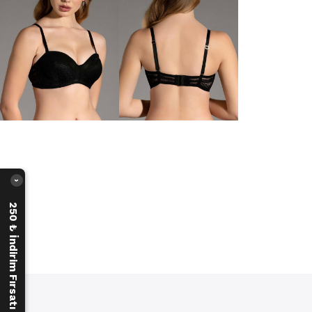
›
250 ₺ İndirim Fırsatı