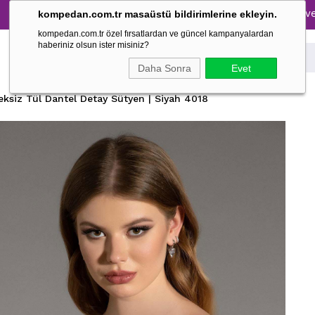
Tüm Pijama Takımlarında %30 İndirim → 1500 TL ve üzeri alış
kompedan.com.tr masaüstü bildirimlerine ekleyin.
kompedan.com.tr özel fırsatlardan ve güncel kampanyalardan
haberiniz olsun ister misiniz?
Daha Sonra
Evet
eksiz Tül Dantel Detay Sütyen | Siyah 4018