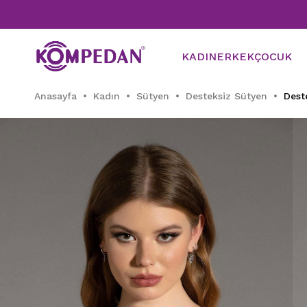
KADIN
ERKEK
ÇOCUK
Anasayfa
Kadın
Sütyen
Desteksiz Sütyen
Dest