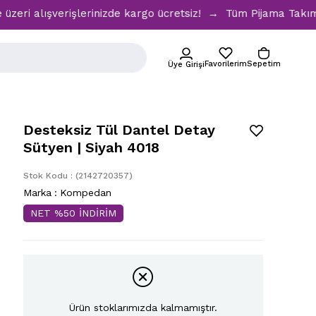
verişlerinizde kargo ücretsiz! → Tüm Pijama Takımlarında %
Favorilerim
Sepetim
Üye Girişi
Desteksiz Tül Dantel Detay
Sütyen | Siyah 4018
Stok Kodu
(2142720357)
Marka
:
Kompedan
NET %50 İNDİRİM
Ürün stoklarımızda kalmamıştır.