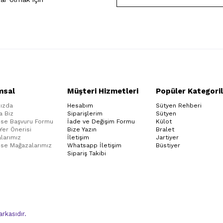
msal
Müşteri Hizmetleri
Popüler Kategoril
ızda
Hesabım
Sütyen Rehberi
a Biz
Siparişlerim
Sütyen
ise Başvuru Formu
İade ve Değişim Formu
Külot
 Yer Önerisi
Bize Yazın
Bralet
larımız
İletişim
Jartiyer
ise Mağazalarımız
Whatsapp İletişim
Büstiyer
Sipariş Takibi
kasıdır.