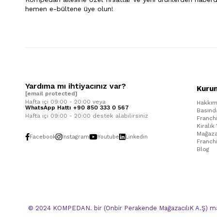
hemen e-bültene üye olun!
Yardıma mı ihtiyacınız var?
Kuru
[email protected]
Hafta içi 09:00 - 20:00 veya
Hakkım
WhatsApp Hattı +90 850 333 0 567
Basınd
Hafta içi 09:00 - 20:00 destek alabilirsiniz
Franch
Kiralık
Mağaza
Facebook
Instagram
Youtube
Linkedin
Franch
Blog
© 2024 KOMPEDAN. bir (Onbir Perakende MağazacılıK A.Ş) mar