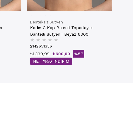
Desteksiz Sütyen
cı
Kadın C Kap Balenli Toparlayıcı
Dantelli Sütyen | Beyaz 6000
★
★
★
★
★
2142651336
₺1.399,99
₺600,00
%57
NET %50 İNDİRİM