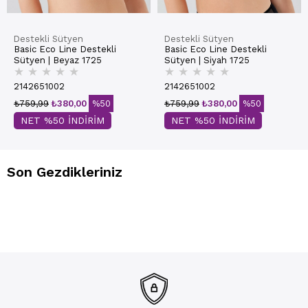
Destekli Sütyen
Destekli Sütyen
Basic Eco Line Destekli
Basic Eco Line Destekli
Sütyen | Beyaz 1725
Sütyen | Siyah 1725
★
★
★
★
★
★
★
★
★
★
2142651002
2142651002
₺759,99
₺380,00
%50
₺759,99
₺380,00
%50
NET %50 İNDİRİM
NET %50 İNDİRİM
Son Gezdikleriniz