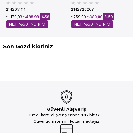
★
★
★
★
★
★
★
★
★
★
Basic Sütyen | Ekru 7050
2142651111
2142720267
₺1.179,99
₺499,99
%58
₺759,99
₺380,00
%50
NET %50 İNDİRİM
NET %50 İNDİRİM
Son Gezdikleriniz
Güvenli Alışveriş
Kredi kartı alışverişlerinde 128 bit SSL
Güvenlik sistemini kullanmaktayız