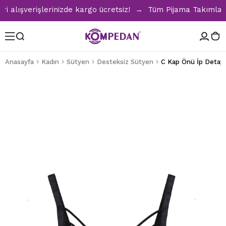
lışverişlerinizde kargo ücretsiz! → Tüm Pijama Takımlarınd
Anasayfa
Kadın
Sütyen
Desteksiz Sütyen
C Kap Önü İp Detayl