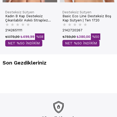
Desteksiz Sütyen
Desteksiz Sütyen
Kadın B Kap Desteksiz
Basic Eco Line Desteksiz Boş
Çıkarılabilir Askılı Straplez
Kap Sütyen | Ten 1720
★
★
★
★
★
★
★
★
★
★
Basic Sütyen | Ekru 7050
2142651111
2142720267
₺1.179,99
₺499,99
%58
₺759,99
₺380,00
%50
NET %50 İNDİRİM
NET %50 İNDİRİM
Son Gezdikleriniz