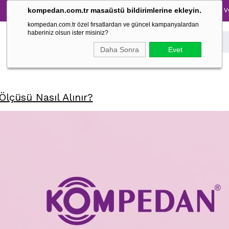
Tüm Pijama Takımlarında %30 İndirim → 1500 TL ve üzeri 
kompedan.com.tr masaüstü bildirimlerine ekleyin.
kompedan.com.tr özel fırsatlardan ve güncel kampanyalardan
haberiniz olsun ister misiniz?
Daha Sonra
Evet
lçüsü Nasıl Alınır?