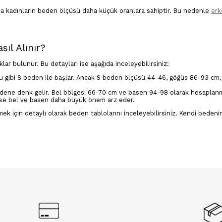
 da kadınların beden ölçüsü daha küçük oranlara sahiptir. Bu nedenle
erk
sıl Alınır?
klar bulunur. Bu detayları ise aşağıda inceleyebilirsiniz:
ğu gibi S beden ile başlar. Ancak S beden ölçüsü 44-46, göğüs 86-93 cm,
dene denk gelir. Bel bölgesi 66-70 cm ve basen 94-98 olarak hesaplanm
 ise bel ve basen daha büyük önem arz eder.
ek için detaylı olarak beden tablolarını inceleyebilirsiniz. Kendi bedeni