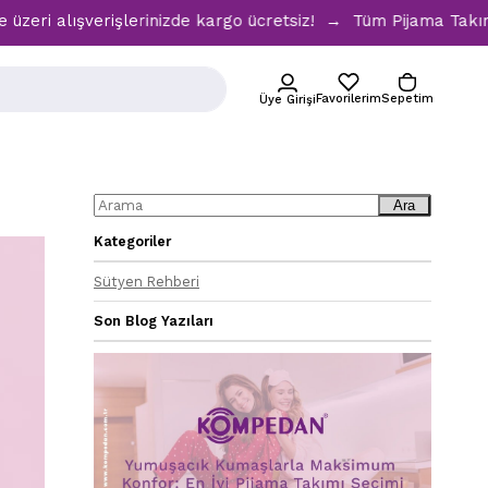
alışverişlerinizde kargo ücretsiz! → Tüm Pijama Takımların
Favorilerim
Sepetim
Üye Girişi
Ara
Kategoriler
Sütyen Rehberi
Son Blog Yazıları