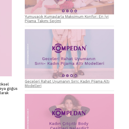
Yumuşacık Kumaşlarla Maksimum Konfor: En İyi
Pijama Takımı Seçimi
Geceleri Rahat Uyumanın Sırrı: Kadın Pijama Altı
ziksel
Modelleri
veya göğüs
larak