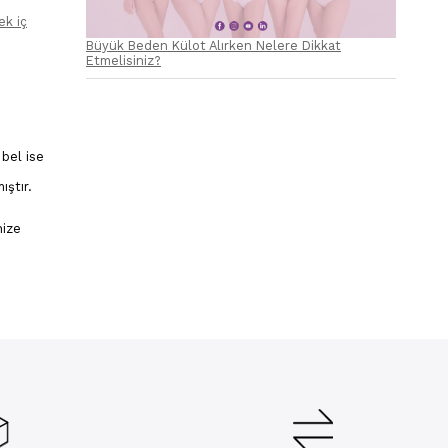
ek iç
Büyük Beden Külot Alırken Nelere Dikkat
Etmelisiniz?
 bel ise
ıştır.
nize