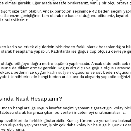
lde olması gerekir. Eğer arada mesafe bırakırsanız, yanlış bir ölçü ortaya ç
r tişört size tam olabilir. Ancak pantolon seçiminde 42 beden seçimi yap
atlarınızın genişliğinin tam olarak ne kadar olduğunu bilirseniz, kıyafet
la bulabilirsiniz.
ken kadın ve erkek ölçülerinin birbirinden farklı olarak hesaplandığını bil
 olarak hesaplama yapabilir. Kadınlarda ise göğüs cup ölçüsü devreye gi
ş olduğu bölgeye doğru metre ölçümü yapılmalıdır. Ancak elde edilecek 
üsüne de dikkat etmek gerekir. Göğüs altı ölçü ve göğüs ölçüsü arasında
u noktada bedeninize uygun
kadın sütyen
ölçüsünü ve üst beden ölçüsünü 
afet tercihlerinizde hangi beden aralıklarında alışveriş yapabileceğinizi
sında Nasıl Hesaplanır?
undan hangi aralığa uygun kıyafet seçimi yapmanız gerektiğini kolay bi
 tablosu olarak karşınıza çıkan bu verileri incelemeyi unutmamalısınız.
 özellikleri de farklılık gösterebilir. Kumaş türüne ve yorumlara bakma
adan alışveriş yapıyorsanız, işiniz çok daha kolay bir hale gelir. Çünkü 
verebilirsiniz.