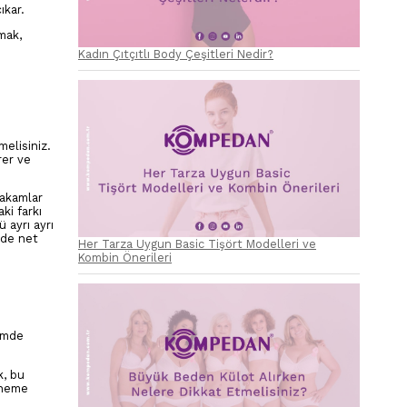
ıkar.
mak,
Kadın Çıtçıtlı Body Çeşitleri Nedir?
melisiniz.
rer ve
rakamlar
ki farkı
ayrı ayrı
 de net
Her Tarza Uygun Basic Tişört Modelleri ve
Kombin Önerileri
çimde
k, bu
deneme