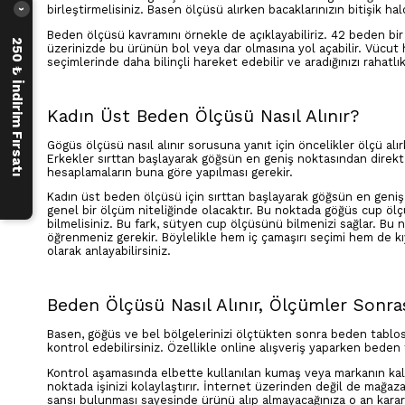
birleştirmelisiniz. Basen ölçüsü alırken bacaklarınızın bitişik ha
›
Beden ölçüsü kavramını örnekle de açıklayabiliriz. 42 beden bi
250 ₺ İndirim Fırsatı
üzerinizde bu ürünün bol veya dar olmasına yol açabilir. Vücut h
seçimlerinde daha bilinçli hareket edebilir ve aradığınızı rahatlık
Kadın Üst Beden Ölçüsü Nasıl Alınır?
Gögüs ölçüsü nasıl alınır sorusuna yanıt için öncelikler ölçü alır
Erkekler sırttan başlayarak göğsün en geniş noktasından direkt
hesaplamaların buna göre yapılması gerekir.
Kadın üst beden ölçüsü için sırttan başlayarak göğsün en geni
genel bir ölçüm niteliğinde olacaktır. Bu noktada göğüs cup ölç
bilmelisiniz. Bu fark, sütyen cup ölçüsünü bilmenizi sağlar. B
öğrenmeniz gerekir. Böylelikle hem iç çamaşırı seçimi hem de kıy
olarak anlayabilirsiniz.
Beden Ölçüsü Nasıl Alınır, Ölçümler Sonra
Basen, göğüs ve bel bölgelerinizi ölçtükten sonra beden tablos
kontrol edebilirsiniz. Özellikle online alışveriş yaparken beden
Kontrol aşamasında elbette kullanılan kumaş veya markanın kalıp
noktada işinizi kolaylaştırır. İnternet üzerinden değil de mağaz
sansı bulunması sayesinde ürünü alıp almayacağınıza o an karar 