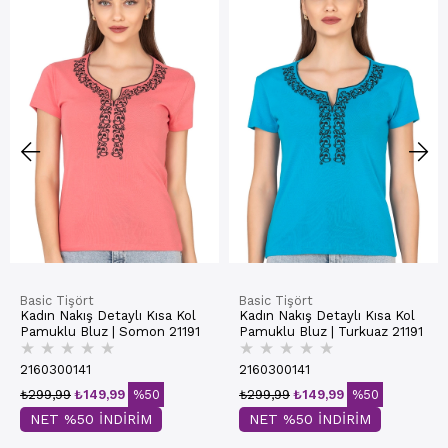
Basic Tişört
Basic Tişört
Kadın Nakış Detaylı Kısa Kol
Kadın Nakış Detaylı Kısa Kol
Pamuklu Bluz | Somon 21191
Pamuklu Bluz | Turkuaz 21191
★
★
★
★
★
★
★
★
★
★
2160300141
2160300141
₺299,99
₺149,99
%50
₺299,99
₺149,99
%50
NET %50 İNDİRİM
NET %50 İNDİRİM