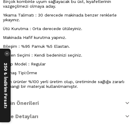
Birçok kombinle uyum sağlayacak bu üst, kıyafetlerinin
vazgeçilmezi olmaya aday.
Yıkama Talimatı : 30 derecede makinada benzer renklerle
yıkayınız.
Ütü Kurutma : Orta derecede ütüleyiniz.
Makinada Hafif kurutma yapınız.
Bileşim : %95 Pamuk %5 Elastan.
Beden Seçimi : Kendi bedeninizi seçiniz.
›
Kalıp Model : Regular
250 ₺ İndirim Fırsatı
Kumaş Tipi:Örme
Tüm ürünler %100 yerli üretim olup, üretiminde sağlığa zararlı
herhangi bir materyal kullanılmamıştır.
Ürün Önerileri
İade Detayları