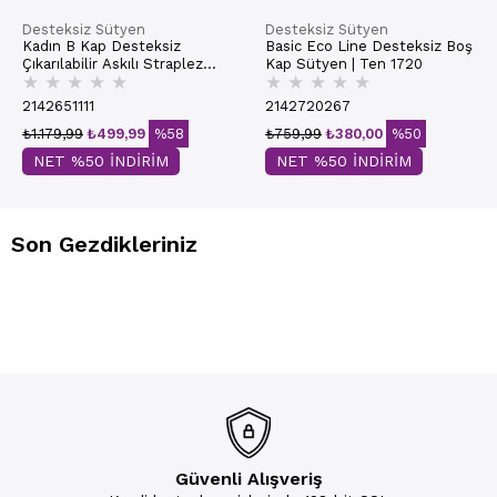
Desteksiz Sütyen
Desteksiz Sütyen
Kadın B Kap Desteksiz
Basic Eco Line Desteksiz Boş
Çıkarılabilir Askılı Straplez
Kap Sütyen | Ten 1720
★
★
★
★
★
★
★
★
★
★
Basic Sütyen | Ekru 7050
2142651111
2142720267
₺1.179,99
₺499,99
%58
₺759,99
₺380,00
%50
NET %50 İNDİRİM
NET %50 İNDİRİM
Son Gezdikleriniz
Güvenli Alışveriş