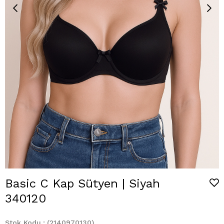
Basic C Kap Sütyen | Siyah
340120
Stok Kodu
(2140970130)