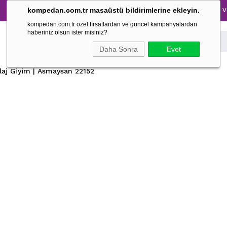
Tüm Pijama Takımlarında %30 İndirim → 1500 TL ve üzer
kompedan.com.tr masaüstü bildirimlerine ekleyin.
kompedan.com.tr özel fırsatlardan ve güncel kampanyalardan
haberiniz olsun ister misiniz?
Daha Sonra
Evet
laj Giyim | Asmaysan 22152