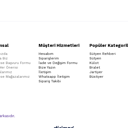
msal
Müşteri Hizmetleri
Popüler Kategoril
ızda
Hesabım
Sütyen Rehberi
a Biz
Siparişlerim
Sütyen
ise Başvuru Formu
İade ve Değişim Formu
Külot
 Yer Önerisi
Bize Yazın
Bralet
larımız
İletişim
Jartiyer
ise Mağazalarımız
Whatsapp İletişim
Büstiyer
Sipariş Takibi
kasıdır.