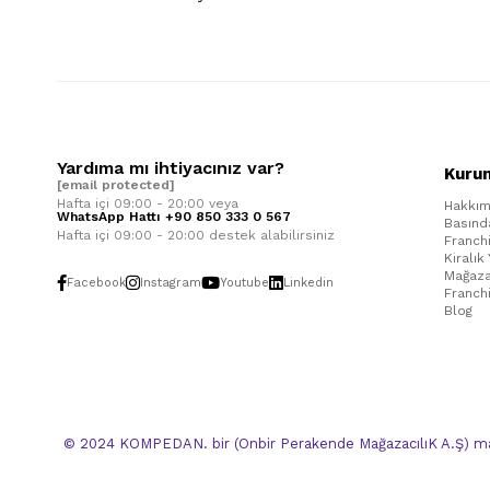
Yardıma mı ihtiyacınız var?
Kuru
[email protected]
Hafta içi 09:00 - 20:00 veya
Hakkım
WhatsApp Hattı +90 850 333 0 567
Basınd
Hafta içi 09:00 - 20:00 destek alabilirsiniz
Franch
Kiralık
Mağaza
Facebook
Instagram
Youtube
Linkedin
Franch
Blog
© 2024 KOMPEDAN. bir (Onbir Perakende MağazacılıK A.Ş) mar