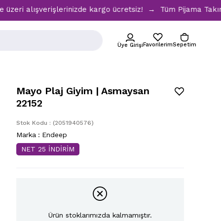
i alışverişlerinizde kargo ücretsiz! → Tüm Pijama Takımları
Favorilerim
Sepetim
Üye Girişi
Mayo Plaj Giyim | Asmaysan
22152
Stok Kodu
(2051940576)
Marka
:
Endeep
NET 25 İNDİRİM
Ürün stoklarımızda kalmamıştır.