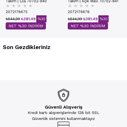
Takım | Lila 70702-940
Takım | Açık Mavi 70702-941
★
★
★
★
★
★
★
★
★
★
2072176675
2072176676
₺544,99
₺381,49
%30
₺544,99
₺381,49
%30
NET %30 İNDİRİM
NET %30 İNDİRİM
Son Gezdikleriniz
Güvenli Alışveriş
Kredi kartı alışverişlerinde 128 bit SSL
Güvenlik sistemini kullanmaktayız