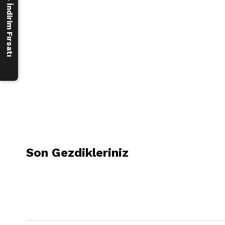
250 ₺ İndirim Fırsatı
Son Gezdikleriniz