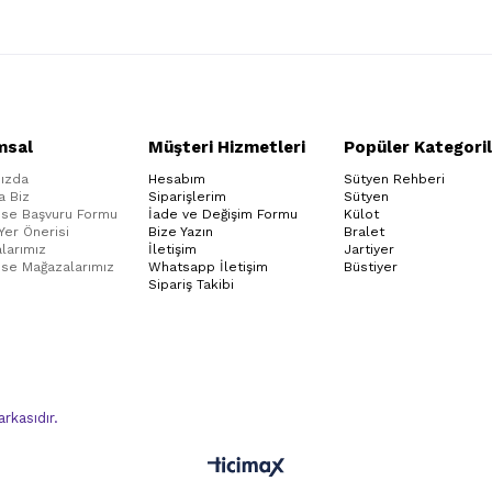
msal
Müşteri Hizmetleri
Popüler Kategoril
ızda
Hesabım
Sütyen Rehberi
a Biz
Siparişlerim
Sütyen
ise Başvuru Formu
İade ve Değişim Formu
Külot
 Yer Önerisi
Bize Yazın
Bralet
larımız
İletişim
Jartiyer
ise Mağazalarımız
Whatsapp İletişim
Büstiyer
Sipariş Takibi
kasıdır.