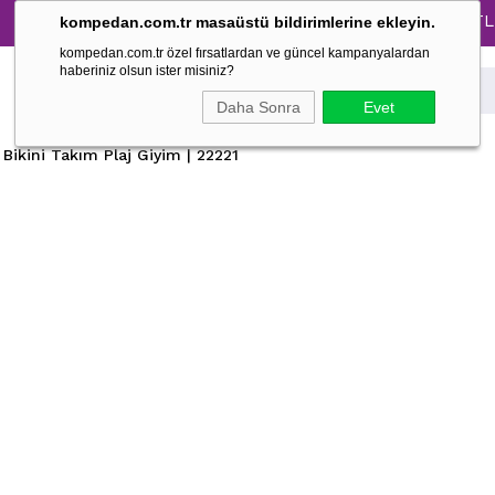
Tüm Pijama Takımlarında %30 İndirim → 1500 TL ve üz
kompedan.com.tr masaüstü bildirimlerine ekleyin.
kompedan.com.tr özel fırsatlardan ve güncel kampanyalardan
haberiniz olsun ister misiniz?
Daha Sonra
Evet
Bikini Takım Plaj Giyim | 22221