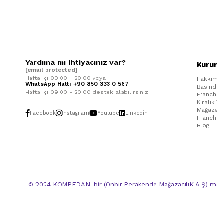
Yardıma mı ihtiyacınız var?
Kuru
[email protected]
Hafta içi 09:00 - 20:00 veya
Hakkım
WhatsApp Hattı +90 850 333 0 567
Basınd
Hafta içi 09:00 - 20:00 destek alabilirsiniz
Franch
Kiralık
Mağaza
Facebook
Instagram
Youtube
Linkedin
Franch
Blog
© 2024 KOMPEDAN. bir (Onbir Perakende MağazacılıK A.Ş) mar