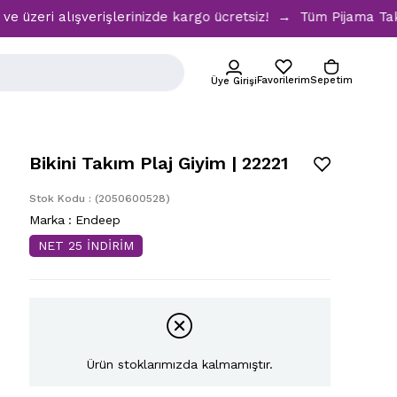
eri alışverişlerinizde kargo ücretsiz! → Tüm Pijama Takımla
Favorilerim
Sepetim
Üye Girişi
Bikini Takım Plaj Giyim | 22221
Stok Kodu
(2050600528)
Marka
:
Endeep
NET 25 İNDİRİM
Ürün stoklarımızda kalmamıştır.