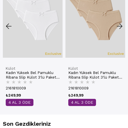
Külot
Külot
Kadın Yüksek Bel Pamuklu
Kadın Yüksek Bel Pamuklu
Ribana Slip Külot 3'lü Paket
Ribana Slip Külot 3'lü Paket
★
★
★
★
★
★
★
★
★
★
– Esnek & Rahat | Beyaz
– Esnek & Rahat | Ten K0305
K0305
2161810009
2161810009
₺249,99
₺249,99
4 AL 3 ÖDE
4 AL 3 ÖDE
Son Gezdikleriniz