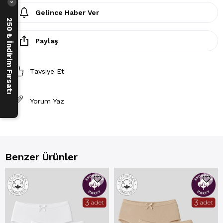
›
Gelince Haber Ver
250 ₺ İndirim Fırsatı
Paylaş
Tavsiye Et
Yorum Yaz
Benzer Ürünler