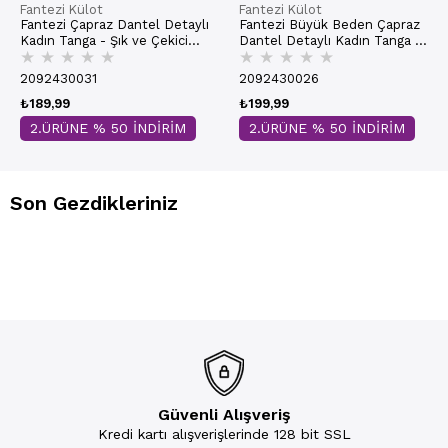
Fantezi Külot
Fantezi Külot
Fantezi Çapraz Dantel Detaylı
Fantezi Büyük Beden Çapraz
Kadın Tanga - Şık ve Çekici
Dantel Detaylı Kadın Tanga -
★
★
★
★
★
★
★
★
★
★
Tasarım | 9153-2
Şık ve Rahat Tasarım | 9154-1
2092430031
2092430026
₺189,99
₺199,99
2.ÜRÜNE % 50 İNDİRİM
2.ÜRÜNE % 50 İNDİRİM
Son Gezdikleriniz
Güvenli Alışveriş
Kredi kartı alışverişlerinde 128 bit SSL