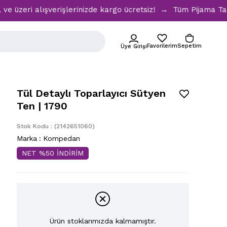
i alışverişlerinizde kargo ücretsiz! → Tüm Pijama Takımlar
Favorilerim
Sepetim
Üye Girişi
Tül Detaylı Toparlayıcı Sütyen
Ten | 1790
Stok Kodu
(2142651060)
Marka
:
Kompedan
NET %50 İNDİRİM
Ürün stoklarımızda kalmamıştır.