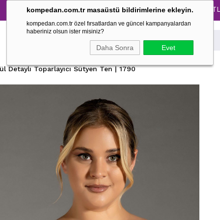
Tüm Pijama Takımlarında %30 İndirim → 1500 TL ve üzer
kompedan.com.tr masaüstü bildirimlerine ekleyin.
kompedan.com.tr özel fırsatlardan ve güncel kampanyalardan
haberiniz olsun ister misiniz?
Daha Sonra
Evet
ül Detaylı Toparlayıcı Sütyen Ten | 1790