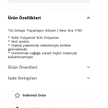
Ürün Özellikleri
Tül Detaylı Toparlayıcı Sütyen | New Bra 1790
* %90 Polyamid %10 Polyester
* Yerli üretim.
* Orijinal paketinde etiketleriyle birlikte
gelmektedir.
* Üretiminde sağlığa zararlı hiçbir materyal
kullanılmamıştır.
Ürün Önerileri
İade Detayları
İndirimli Ürün