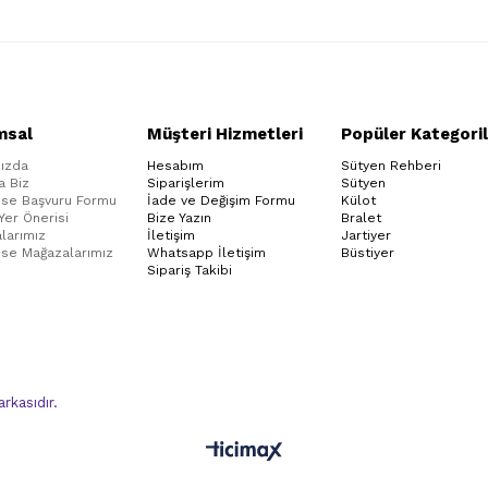
msal
Müşteri Hizmetleri
Popüler Kategoril
ızda
Hesabım
Sütyen Rehberi
a Biz
Siparişlerim
Sütyen
ise Başvuru Formu
İade ve Değişim Formu
Külot
 Yer Önerisi
Bize Yazın
Bralet
larımız
İletişim
Jartiyer
ise Mağazalarımız
Whatsapp İletişim
Büstiyer
Sipariş Takibi
kasıdır.