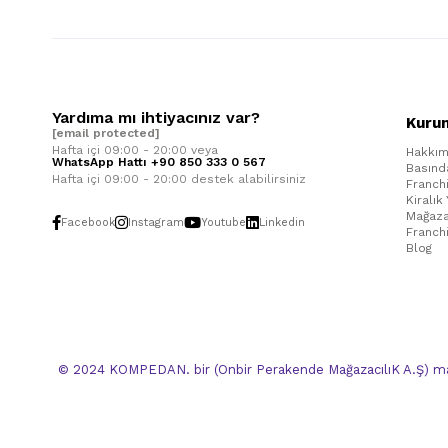
Yardıma mı ihtiyacınız var?
Kuru
[email protected]
Hafta içi 09:00 - 20:00 veya
Hakkım
WhatsApp Hattı +90 850 333 0 567
Basınd
Hafta içi 09:00 - 20:00 destek alabilirsiniz
Franch
Kiralık
Mağaza
Facebook
Instagram
Youtube
Linkedin
Franch
Blog
© 2024 KOMPEDAN. bir (Onbir Perakende MağazacılıK A.Ş) mar