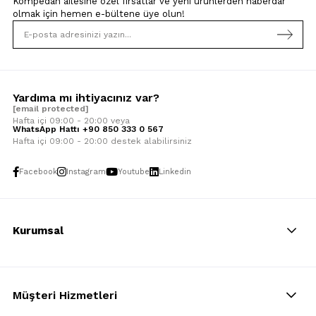
Kompedan ailesine özel fırsatlar ve yeni ürünlerden haberdar
olmak için
hemen e-bültene üye olun!
Yardıma mı ihtiyacınız var?
[email protected]
Hafta içi 09:00 - 20:00 veya
WhatsApp Hattı +90 850 333 0 567
Hafta içi 09:00 - 20:00 destek alabilirsiniz
Facebook
Instagram
Youtube
Linkedin
Kurumsal
Müşteri Hizmetleri