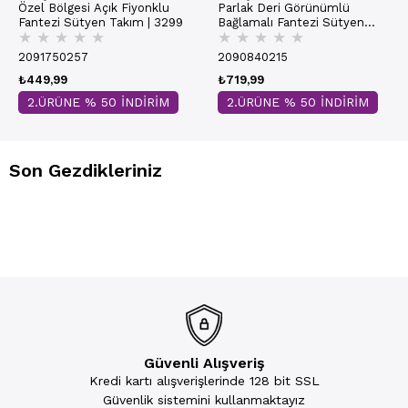
Özel Bölgesi Açık Fiyonklu
Parlak Deri Görünümlü
Fantezi Sütyen Takım | 3299
Bağlamalı Fantezi Sütyen
★
★
★
★
★
★
★
★
★
★
Takım | Siyah 3822
2091750257
2090840215
₺449,99
₺719,99
2.ÜRÜNE % 50 İNDİRİM
2.ÜRÜNE % 50 İNDİRİM
Son Gezdikleriniz
Güvenli Alışveriş
Kredi kartı alışverişlerinde 128 bit SSL
Güvenlik sistemini kullanmaktayız