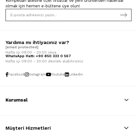
Kompedan ailesine özel fırsatlar ve yeni ürünlerden haberdar
olmak için
hemen e-bültene üye olun!
Yardıma mı ihtiyacınız var?
[email protected]
Hafta içi 09:00 - 20:00 veya
WhatsApp Hattı +90 850 333 0 567
Hafta içi 09:00 - 20:00 destek alabilirsiniz
Facebook
Instagram
Youtube
Linkedin
Kurumsal
Müşteri Hizmetleri