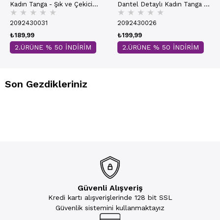
Kadın Tanga - Şık ve Çekici
Dantel Detaylı Kadın Tanga -
★
★
★
★
★
★
★
★
★
★
Tasarım | 9153-2
Şık ve Rahat Tasarım | 9154-1
2092430031
2092430026
₺189,99
₺199,99
2.ÜRÜNE % 50 İNDİRİM
2.ÜRÜNE % 50 İNDİRİM
Son Gezdikleriniz
Güvenli Alışveriş
Kredi kartı alışverişlerinde 128 bit SSL
Güvenlik sistemini kullanmaktayız