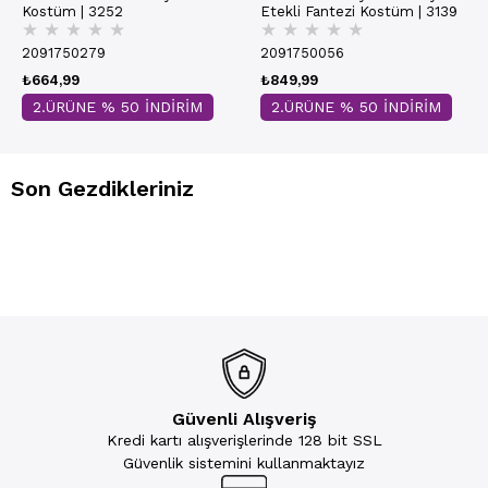
Kostüm | 3252
Etekli Fantezi Kostüm | 3139
★
★
★
★
★
★
★
★
★
★
2091750279
2091750056
₺664,99
₺849,99
2.ÜRÜNE % 50 İNDİRİM
2.ÜRÜNE % 50 İNDİRİM
Son Gezdikleriniz
Güvenli Alışveriş
Kredi kartı alışverişlerinde 128 bit SSL
Güvenlik sistemini kullanmaktayız