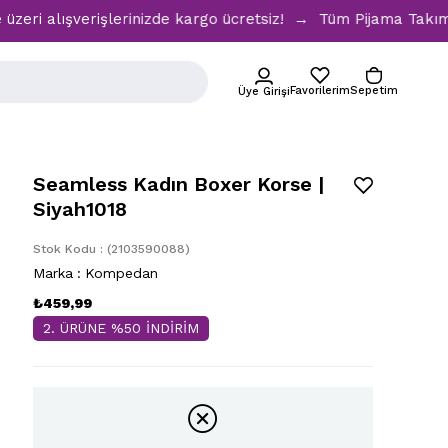
alışverişlerinizde kargo ücretsiz! → Tüm Pijama Takımlarınd
Favorilerim
Sepetim
Üye Girişi
Seamless Kadın Boxer Korse |
Siyah1018
Stok Kodu
(2103590088)
Marka
:
Kompedan
₺459,99
2. ÜRÜNE %50 İNDİRİM