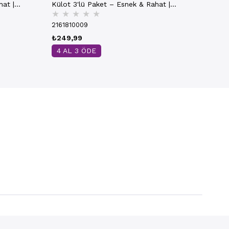
hat |
Külot 3'lü Paket – Esnek & Rahat |
★
★
★
★
★
Siyah K0305
2161810009
₺249,99
4 AL 3 ÖDE