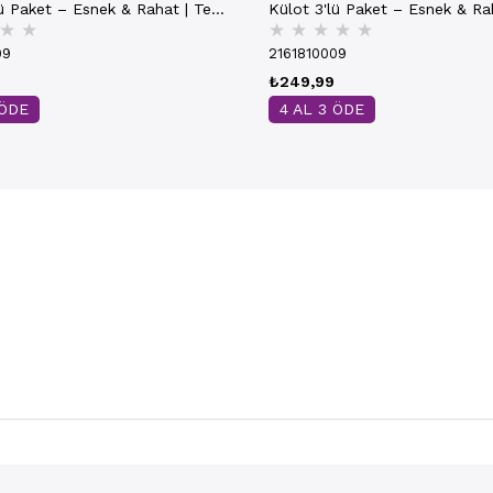
lü Paket – Esnek & Rahat | Ten
Külot 3'lü Paket – Esnek & Ra
★
★
★
★
★
★
★
Kırmızı K0305
09
2161810009
₺249,99
 ÖDE
4 AL 3 ÖDE