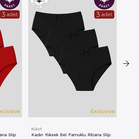
Atlet
Kadın 
3'lü P
★
★
21603
₺399,
2.ÜR
Külot
ana Slip
Kadın Yüksek Bel Pamuklu Ribana Slip