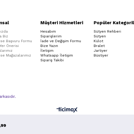
msal
Müşteri Hizmetleri
Popüler Kategoril
ızda
Hesabım
Sütyen Rehberi
a Biz
Siparişlerim
Sütyen
ise Başvuru Formu
İade ve Değişim Formu
Külot
 Yer Önerisi
Bize Yazın
Bralet
larımız
İletişim
Jartiyer
ise Mağazalarımız
Whatsapp İletişim
Büstiyer
Sipariş Takibi
kasıdır.
,99