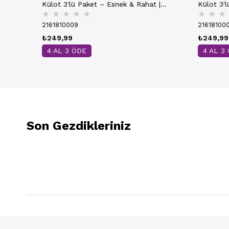
Külot 3'lü Paket – Esnek & Rahat |
Külot 3'
★
★
★
★
★
★
★
★
Beyaz K0305
K0305
2161810009
21618100
₺249,99
₺249,99
4 AL 3 ÖDE
4 AL 3
Son Gezdikleriniz