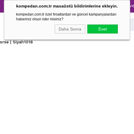
Tüm Pijama Takımlarında %30 İndirim → 1500 TL ve üzeri 
kompedan.com.tr masaüstü bildirimlerine ekleyin.
kompedan.com.tr özel fırsatlardan ve güncel kampanyalardan
haberiniz olsun ister misiniz?
Daha Sonra
Evet
orse | Siyah1018