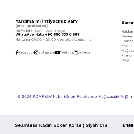
Yardıma mı ihtiyacınız var?
Kuru
[email protected]
Hafta içi 09:00 - 20:00 veya
Hakkım
WhatsApp Hattı +90 850 333 0 567
Basınd
Hafta içi 09:00 - 20:00 destek alabilirsiniz
Franch
Kiralık
Mağaza
Facebook
Instagram
Youtube
Linkedin
Franch
Blog
© 2024 KOMPEDAN. bir (Onbir Perakende MağazacılıK A.Ş) mar
Seamless Kadın Boxer Korse | Siyah1018
₺459