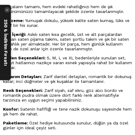
Parçaların tamamı, hem evdeki rahatlığınızı hem de şık
görünümünüzü tamamlayacak şekilde özenle tasarlanmıştır.
›
Malzeme:
Yumuşak dokulu, yüksek kalite saten kumaş, lüks ve
250 ₺ İndirim Fırsatı
zarif bir his sunar.
Set İçeriği:
Askılı saten kısa gecelik, üst ve alt parçalardan
oluşan saten pijama takımı, saten şortlu takım ve şık bir saten
sabahlık yer almaktadır. Her bir parça, hem günlük kullanım
hem de özel anlar için özenle tasarlanmıştır.
Beden Seçenekleri:
S, M, L ve XL bedenleriyle sunulan set,
vücut hatlarınızı nazikçe saran esnek yapısıyla rahat bir kullanım
sağlar.
Tasarım Detayları:
Zarif dantel detayları, romantik bir dokunuş
katar; inci düğmeler ve şık kuşaklar ile tamamlanır.
Renk Seçenekleri:
Zarif siyah, saf ekru, göz alıcı bordo ve
romantik pudra olmak üzere dört farklı renk alternatifiyle
tarzınıza en uygun seçimi yapabilirsiniz.
Konfor:
Satenin hafifliği ve tene nazik dokunuşu sayesinde hem
şık hem de rahat.
Paketleme:
Özel hediye kutusunda sunulur, düğün ya da özel
günler için ideal çeyiz seti.