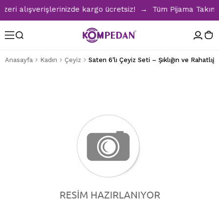
i alışverişlerinizde kargo ücretsiz! → Tüm Pijama Takımları
Anasayfa
Kadın
Çeyiz