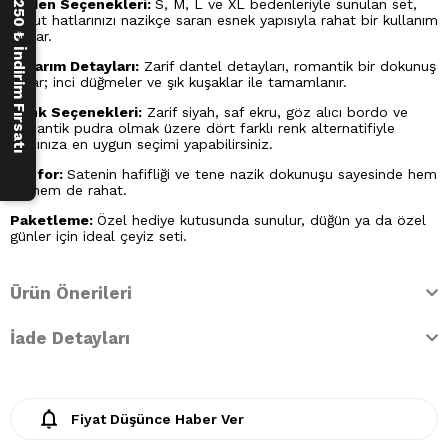
Beden Seçenekleri:
S, M, L ve XL bedenleriyle sunulan set,
250 ₺ İndirim Fırsatı
vücut hatlarınızı nazikçe saran esnek yapısıyla rahat bir kullanım
sağlar.
Tasarım Detayları:
Zarif dantel detayları, romantik bir dokunuş
katar; inci düğmeler ve şık kuşaklar ile tamamlanır.
Renk Seçenekleri:
Zarif siyah, saf ekru, göz alıcı bordo ve
romantik pudra olmak üzere dört farklı renk alternatifiyle
tarzınıza en uygun seçimi yapabilirsiniz.
Konfor:
Satenin hafifliği ve tene nazik dokunuşu sayesinde hem
şık hem de rahat.
Paketleme:
Özel hediye kutusunda sunulur, düğün ya da özel
günler için ideal çeyiz seti.
Ürün Önerileri
İade Detayları
Fiyat Düşünce Haber Ver