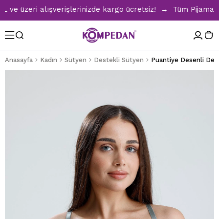
üzeri alışverişlerinizde kargo ücretsiz! → Tüm Pijama Takım
Anasayfa
Kadın
Sütyen
Destekli Sütyen
Puantiye Desenli Dest