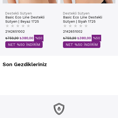
Destekli Sütyen
Destekli Sütyen
Basic Eco Line Destekli
Basic Eco Line Destekli
Sütyen | Beyaz 1725
Sütyen | Siyah 1725
★
★
★
★
★
★
★
★
★
★
2142651002
2142651002
₺759,99
₺380,00
%50
₺759,99
₺380,00
%50
NET %50 İNDİRİM
NET %50 İNDİRİM
Son Gezdikleriniz