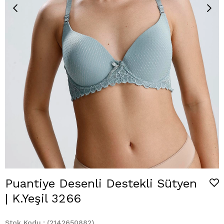
Puantiye Desenli Destekli Sütyen
| K.Yeşil 3266
Stok Kodu
(2142650882)