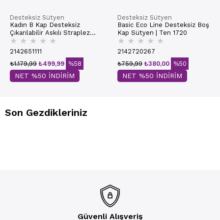
Desteksiz Sütyen
Desteksiz Sütyen
Kadın B Kap Desteksiz
Basic Eco Line Desteksiz Boş
Çıkarılabilir Askılı Straplez
Kap Sütyen | Ten 1720
★
★
★
★
★
★
★
★
★
★
Basic Sütyen | Ekru 7050
2142651111
2142720267
₺1.179,99
₺499,99
%58
₺759,99
₺380,00
%50
NET %50 İNDİRİM
NET %50 İNDİRİM
Son Gezdikleriniz
Güvenli Alışveriş