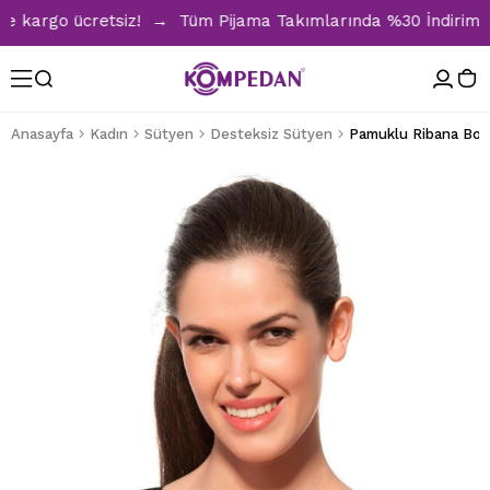
kargo ücretsiz! → Tüm Pijama Takımlarında %30 İndirim → 150
Anasayfa
Kadın
Sütyen
Desteksiz Sütyen