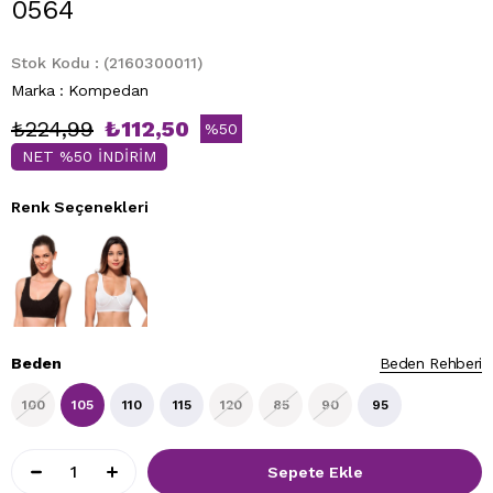
0564
Stok Kodu
(2160300011)
Marka
:
Kompedan
₺224,99
₺112,50
%
50
NET %50 İNDİRİM
İndirim
Renk Seçenekleri
Beden
Beden Rehberi
100
105
110
115
120
85
90
95