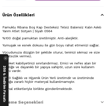
Ürün Özellikleri
Pamuklu Ribana Boş Kap Desteksiz Telsiz Balensiz Kalın Askılı
Yarım Atlet Sütyen | Siyah 0564
%100 doğal pamuktan üretilmiştir. Anti-alerjiktir.
Yumuşak ve esnek dokusu ile gün boyu rahat etmenizi sağlar.
Vücudunuza düzgün bir şekilde oturur, teninizi sıkmaz ve size
rahatsızlık vermez.
›
Hareket kabiliyetinizi sınırlandırmaz. Emici ve nefes alan bir
özelliğe ve dayanıklı bir yapıya sahiptir, uzun süre kullanım
250 ₺ İndirim Fırsatı
ömrü vardır.
%100 Sağlıklı ve Hijyenik Ürün Yerli üretimdir ve üretiminde
sağlığa zararlı hiçbir materyal kullanılmamıştır.
Orijinal etiketleriyle birlikte gönderilmektedir.
Ödeme Seçenekleri