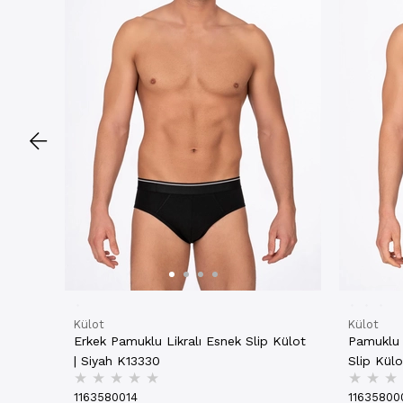
Külot
Külot
Erkek Pamuklu Likralı Esnek Slip Külot
Pamuklu
| Siyah K13330
Slip Külo
★
★
★
★
★
★
★
★
1163580014
11635800