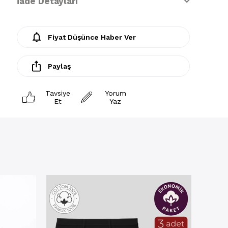
İade Detayları
Fiyat Düşünce Haber Ver
Paylaş
Tavsiye
Yorum
Et
Yaz
Külot
Erkek