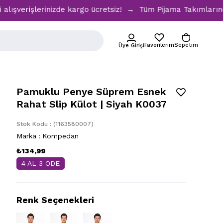
şlerinizde kargo ücretsiz! → Tüm Pijama Takımlarında %30 İn
Favorilerim
Sepetim
Üye Girişi
Pamuklu Penye Süprem Esnek
Rahat Slip Külot | Siyah K0037
Stok Kodu
(1163580007)
Marka
:
Kompedan
₺134,99
4 AL 3 ÖDE
Renk Seçenekleri