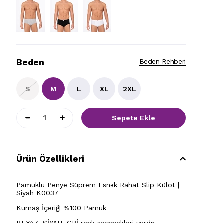
Beden
Beden Rehberi
S
M
L
XL
2XL
Ürün Özellikleri
Pamuklu Penye Süprem Esnek Rahat Slip Külot |
Siyah K0037
Kumaş İçeriği %100 Pamuk
BEYAZ, SİYAH, GRİ renk seçenekleri vardır.