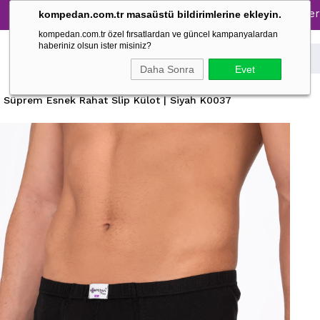
Pijama Takımlarında %30 İndirim → 1500 TL ve üzeri alışveri
kompedan.com.tr masaüstü bildirimlerine ekleyin.
kompedan.com.tr özel fırsatlardan ve güncel kampanyalardan
haberiniz olsun ister misiniz?
Daha Sonra
Evet
Süprem Esnek Rahat Slip Külot | Siyah K0037