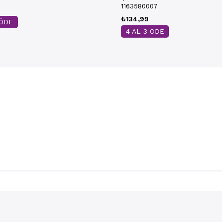
1163580007
₺134,99
 ÖDE
4 AL 3 ÖDE