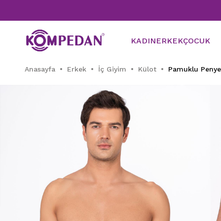
Tüm 
KADIN
ERKEK
ÇOCUK
Anasayfa
Erkek
İç Giyim
Külot
Pamuklu Penye 