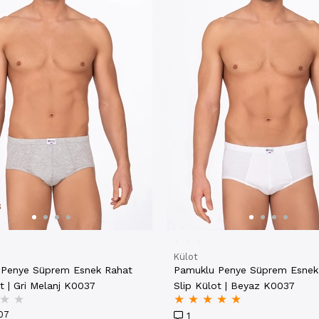
Külot
 Penye Süprem Esnek Rahat
Pamuklu Penye Süprem Esnek
t | Gri Melanj K0037
Slip Külot | Beyaz K0037
★
★
★
★
★
★
★
07
1