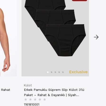
Paket 
★
★
K003
116181
₺249
4 AL
Külot
 Rahat
Erkek Pamuklu Süprem Slip Külot 3'lü
Paket – Rahat & Dayanıklı | Siyah
★
★
★
★
★
K0037
1161810001