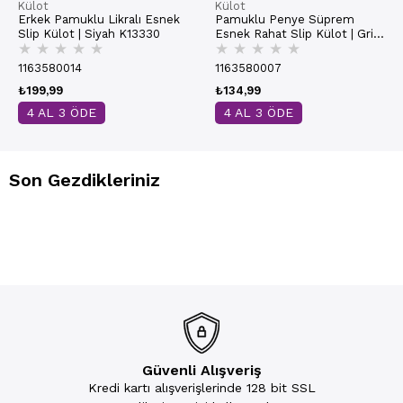
Külot
Külot
Erkek Pamuklu Likralı Esnek
Pamuklu Penye Süprem
Slip Külot | Siyah K13330
Esnek Rahat Slip Külot | Gri
★
★
★
★
★
★
★
★
★
★
Melanj K0037
1163580014
1163580007
₺199,99
₺134,99
4 AL 3 ÖDE
4 AL 3 ÖDE
Son Gezdikleriniz
Güvenli Alışveriş
Kredi kartı alışverişlerinde 128 bit SSL