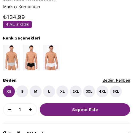
Marka
:
Kompedan
₺134,99
4 AL 3 ÖDE
Renk Seçenekleri
Beden
Beden Rehberi
XS
S
M
L
XL
2XL
3XL
4XL
5XL