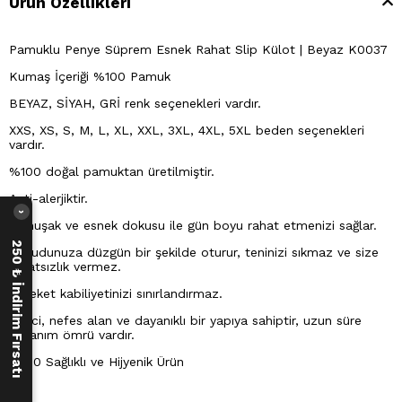
Ürün Özellikleri
Pamuklu Penye Süprem Esnek Rahat Slip Külot | Beyaz K0037
Kumaş İçeriği %100 Pamuk
BEYAZ, SİYAH, GRİ renk seçenekleri vardır.
XXS, XS, S, M, L, XL, XXL, 3XL, 4XL, 5XL beden seçenekleri
vardır.
%100 doğal pamuktan üretilmiştir.
Anti-alerjiktir.
›
Yumuşak ve esnek dokusu ile gün boyu rahat etmenizi sağlar.
250 ₺ İndirim Fırsatı
Vücudunuza düzgün bir şekilde oturur, teninizi sıkmaz ve size
rahatsızlık vermez.
Hareket kabiliyetinizi sınırlandırmaz.
Emici, nefes alan ve dayanıklı bir yapıya sahiptir, uzun süre
kullanım ömrü vardır.
%100 Sağlıklı ve Hijyenik Ürün