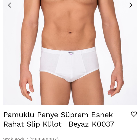
Pamuklu Penye Süprem Esnek
Rahat Slip Külot | Beyaz K0037
Stok Kodu
(1163580007)