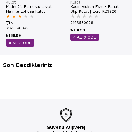
Külot
Külot
Kadın 2'li Pamuklu Likralı
Kadın Viskon Esnek Rahat
Hamile Lohusa Külot
Slip Külot | Ekru K23926
★
★
★
★
★
★
★
★
★
★
2163580026
2
2163580088
₺114,99
₺169,99
4 AL 3 ÖDE
4 AL 3 ÖDE
Son Gezdikleriniz
Güvenli Alışveriş