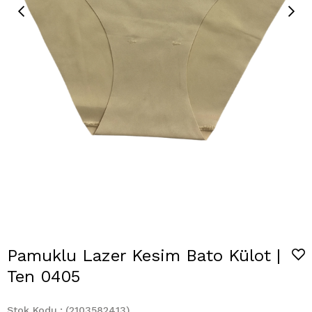
Pamuklu Lazer Kesim Bato Külot |
Ten 0405
Stok Kodu
(2103582413)