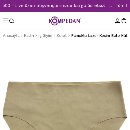
TL ve üzeri alışverişlerinizde kargo ücretsiz! → Tüm Pijam
Anasayfa
Kadın
İç Giyim
Külot
Pamuklu Lazer Kesim Bato Külo