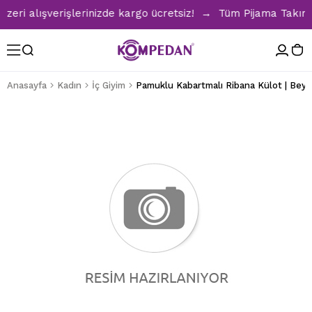
ri alışverişlerinizde kargo ücretsiz! → Tüm Pijama Takımlar
Anasayfa
Kadın
İç Giyim
Pamuklu Kabartmalı Ribana Külot | Bey