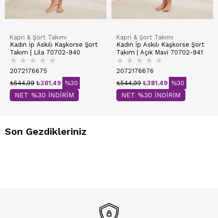
Kapri & Şort Takımı
Kapri & Şort Takımı
Kadın İp Askılı Kaşkorse Şort
Kadın İp Askılı Kaşkorse Şort
Takım | Lila 70702-940
Takım | Açık Mavi 70702-941
★
★
★
★
★
★
★
★
★
★
2072176675
2072176676
₺544,99
₺381,49
%30
₺544,99
₺381,49
%30
NET %30 İNDİRİM
NET %30 İNDİRİM
Son Gezdikleriniz