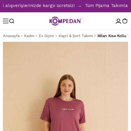
ışverişlerinizde kargo ücretsiz! → Tüm Pijama Takımlarında 
Anasayfa
Kadın
Ev Giyim
Kapri & Şort Takımı