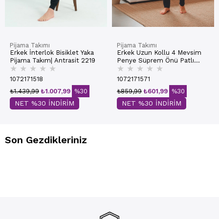
Pijama Takımı
Pijama Takımı
Erkek İnterlok Bisiklet Yaka
Erkek Uzun Kollu 4 Mevsim
Pijama Takım| Antrasit 2219
Penye Süprem Önü Patlı
★
★
★
★
★
★
★
★
★
★
Pijama Takımı | Bordo 800
1072171518
1072171571
₺1.439,99
₺1.007,99
%30
₺859,99
₺601,99
%30
NET %30 İNDİRİM
NET %30 İNDİRİM
Son Gezdikleriniz