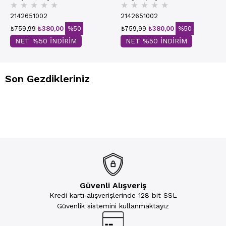
★
★
★
★
★
★
★
★
★
★
2142651002
2142651002
₺759,99
₺380,00
%50
₺759,99
₺380,00
%50
NET %50 İNDİRİM
NET %50 İNDİRİM
Son Gezdikleriniz
Güvenli Alışveriş
Kredi kartı alışverişlerinde 128 bit SSL
Güvenlik sistemini kullanmaktayız