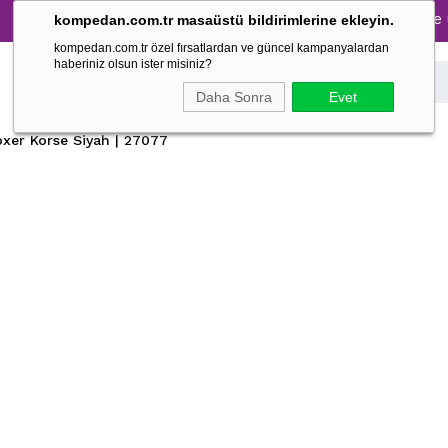
Tüm Pijama Takımlarında %30 İndirim → 1500 TL ve üzeri al
kompedan.com.tr masaüstü bildirimlerine ekleyin.
kompedan.com.tr özel fırsatlardan ve güncel kampanyalardan
haberiniz olsun ister misiniz?
Daha Sonra
Evet
xer Korse Siyah | 27077