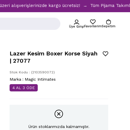
ışverişlerinizde kargo ücretsiz! → Tüm Pijama Takımlarında 
Favorilerim
Sepetim
Üye Girişi
Lazer Kesim Boxer Korse Siyah
| 27077
Stok Kodu
(2103590072)
Marka
:
Magic Intimates
4 AL 3 ÖDE
Ürün stoklarımızda kalmamıştır.