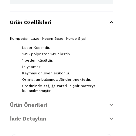
Ürün Özellikleri
Kompedan Lazer Kesim Boxer Korse Siyah
Lazer Kesimdir.
%88 polyester %12 elastin
1 beden küçültür.
İz yapmaz.
Kaymayı önleyen silikonlu.
Orijinal ambalajında gönderilmektedir.
Üretiminde sağlığa zararlı hiçbir materyal
kullanılmamıştır
.
Ürün Önerileri
İade Detayları