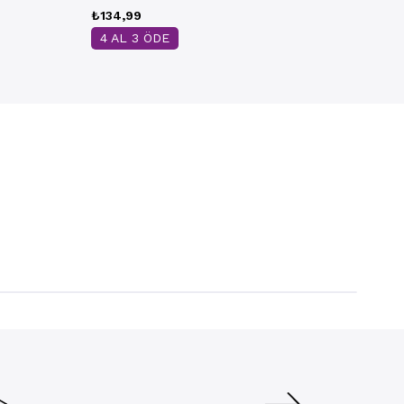
₺134,99
4 AL 3 ÖDE