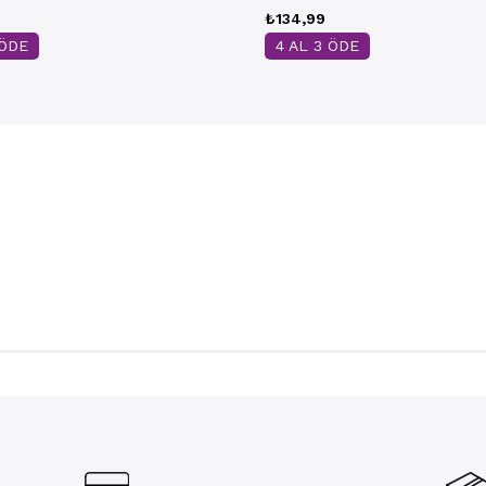
₺134,99
 ÖDE
4 AL 3 ÖDE