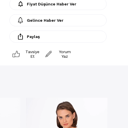
Fiyat Düşünce Haber Ver
Gelince Haber Ver
Paylaş
Tavsiye
Yorum
Et
Yaz
Boxer
Kadın