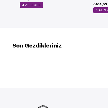
₺164,99
4 AL 3 ÖDE
4 AL 3
Son Gezdikleriniz