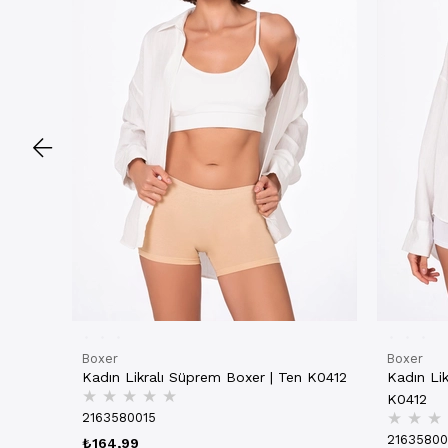
Boxer
Boxer
Kadın Likralı Süprem Boxer | Ten K0412
Kadın Li
★
★
★
★
★
K0412
★
★
★
2163580015
21635800
₺164,99