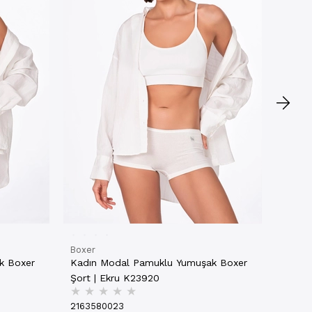
Şort 
★
★
21635
₺134,
4 AL
Boxer
k Boxer
Kadın Modal Pamuklu Yumuşak Boxer
Şort | Ekru K23920
★
★
★
★
★
2163580023