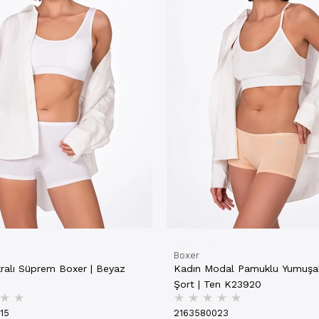
Boxer
kralı Süprem Boxer | Beyaz
Kadın Modal Pamuklu Yumuşa
Şort | Ten K23920
★
★
★
★
★
★
★
15
2163580023