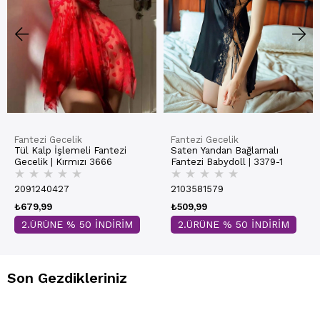
Fantezi Gecelik
Fantezi Gecelik
Tül Kalp İşlemeli Fantezi
Saten Yandan Bağlamalı
Gecelik | Kırmızı 3666
Fantezi Babydoll | 3379-1
★
★
★
★
★
★
★
★
★
★
2091240427
2103581579
₺679,99
₺509,99
2.ÜRÜNE % 50 İNDİRİM
2.ÜRÜNE % 50 İNDİRİM
Son Gezdikleriniz